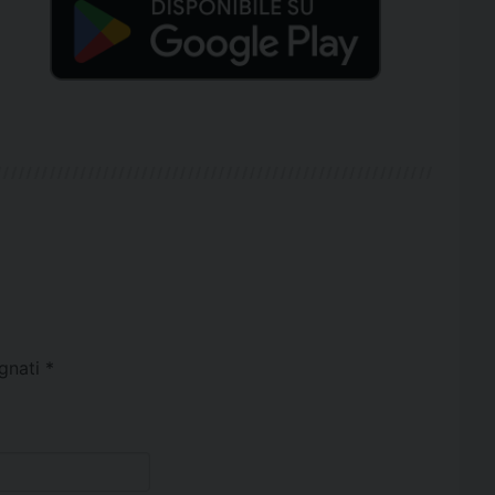
egnati
*