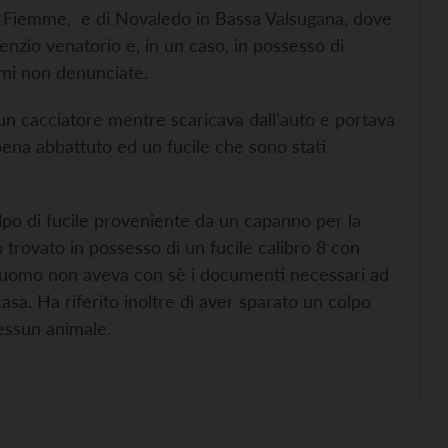
 di Fiemme, e di Novaledo in Bassa Valsugana, dove
ilenzio venatorio e, in un caso, in possesso di
rmi non denunciate.
 un cacciatore mentre scaricava dall’auto e portava
ppena abbattuto ed un fucile che sono stati
lpo di fucile proveniente da un capanno per la
o trovato in possesso di un fucile calibro 8 con
L’uomo non aveva con sè i documenti necessari ad
casa. Ha riferito inoltre di aver sparato un colpo
nessun animale.