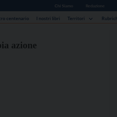
Chi Siamo
Redazione
stro centenario
I nostri libri
Territori
Rubric
ia azione