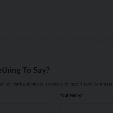
thing To Say?
mail non sarà pubblicato.
I campi obbligatori sono contrass
Your Name
*