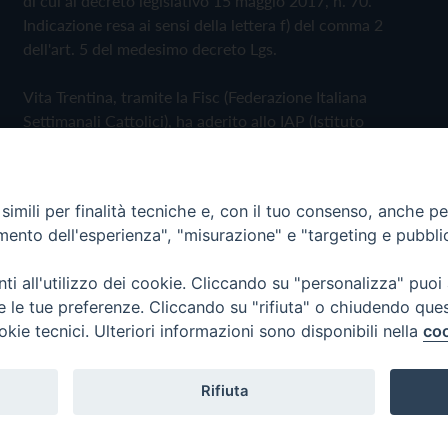
di cui al decreto legislativo 15 maggio 2017, n. 70.
Indicazione resa ai sensi della lettera f) del comma 2
dell'art. 5 del medesimo decreto Lgs.
Vita Trentina, tramite la Fisc (Federazione Italiana
Settimanali Cattolici), ha aderito allo IAP (Istituto
dell'Autodisciplina Pubblicitaria) accettando il Codice di
Autodisciplina della Comunicazione Commerciale
imili per finalità tecniche e, con il tuo consenso, anche per 
Privacy Policy
Cookie Policy
amento dell'esperienza", "misurazione" e "targeting e pubbli
i all'utilizzo dei cookie. Cliccando su "personalizza" puoi
 Trentina Editrice
re le tue preferenze. Cliccando su "rifiuta" o chiudendo que
okie tecnici. Ulteriori informazioni sono disponibili nella
coo
Rifiuta