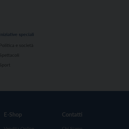
Iniziative speciali
Politica e società
Spettacoli
Sport
E-Shop
Contatti
Vendita Online
Chi Siamo