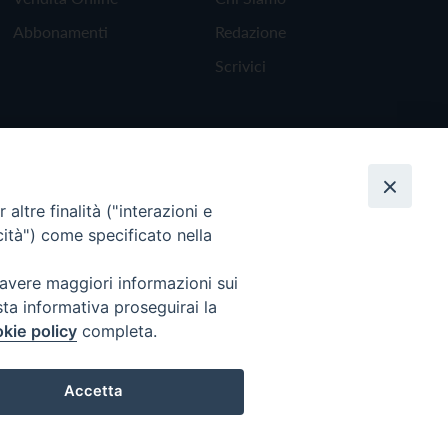
Abbonamenti
Redazione
Scrivici
altre finalità ("interazioni e
cità") come specificato nella
 avere maggiori informazioni sui
sta informativa proseguirai la
kie policy
completa.
Torna all'inizio
Accetta
Preferenze Cookie