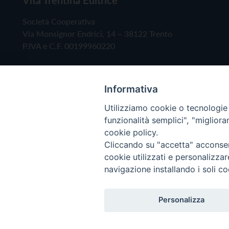
Società Cooperativa
Via Monsignor Endrici, 14 – 38122 Trento
P.IVA e C.F. 00199960220
Informativa
Utilizziamo cookie o tecnologie s
funzionalità semplici", "miglior
cookie policy.
Cliccando su "accetta" acconsent
Copyright © 2019 - Tutti i diritti riservati - Vita
cookie utilizzati e personalizza
navigazione installando i soli co
Privacy Policy
Personalizza