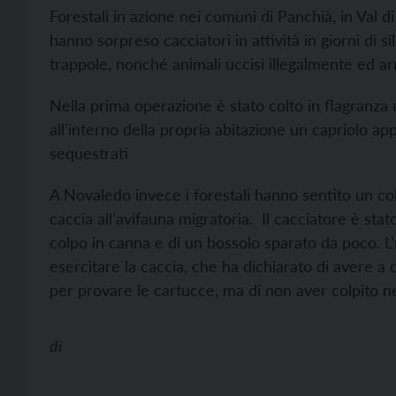
Forestali in azione nei comuni di Panchià, in Val
hanno sorpreso cacciatori in attività in giorni di s
trappole, nonché animali uccisi illegalmente ed a
Nella prima operazione è stato colto in flagranza
all’interno della propria abitazione un capriolo a
sequestrati
A Novaledo invece i forestali hanno sentito un co
caccia all’avifauna migratoria. Il cacciatore è stat
colpo in canna e di un bossolo sparato da poco. 
esercitare la caccia, che ha dichiarato di avere a 
per provare le cartucce, ma di non aver colpito 
di