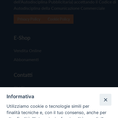
dell'Autodisciplina Pubblicitaria) accettando il Codice di
Autodisciplina della Comunicazione Commerciale
Privacy Policy
Cookie Policy
E-Shop
Vendita Online
Abbonamenti
Contatti
Chi Siamo
Informativa
Redazione
Scrivici
Utilizziamo cookie o tecnologie simili per
finalità tecniche e, con il tuo consenso, anche per