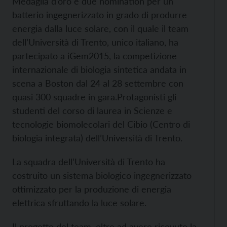
Medaglia d’oro e due nomination per un
batterio ingegnerizzato in grado di produrre
energia dalla luce solare, con il quale il team
dell’Università di Trento, unico italiano, ha
partecipato a iGem2015, la competizione
internazionale di biologia sintetica andata in
scena a Boston dal 24 al 28 settembre con
quasi 300 squadre in gara.
Protagonisti gli
studenti del corso di laurea in Scienze e
tecnologie biomolecolari del Cibio (Centro di
biologia integrata) dell’Università di Trento.
La squadra dell’Università di Trento ha
costruito un sistema biologico ingegnerizzato
ottimizzato per la produzione di energia
elettrica sfruttando la luce solare.
Il progetto del team, oltre ad avere ricevuto la