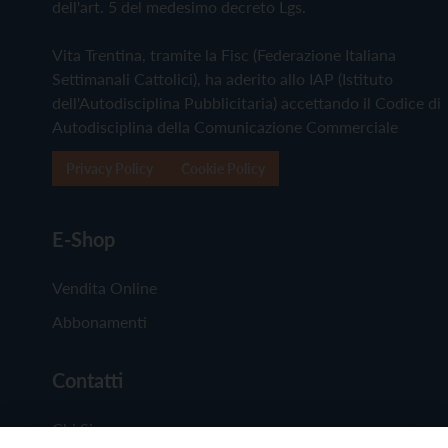
dell'art. 5 del medesimo decreto Lgs.
Vita Trentina, tramite la Fisc (Federazione Italiana
Settimanali Cattolici), ha aderito allo IAP (Istituto
dell'Autodisciplina Pubblicitaria) accettando il Codice di
Autodisciplina della Comunicazione Commerciale
Privacy Policy
Cookie Policy
E-Shop
Vendita Online
Abbonamenti
Contatti
Chi Siamo