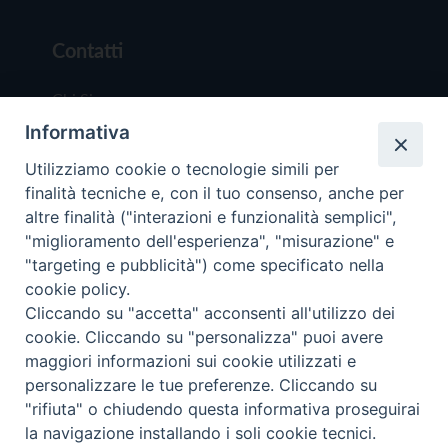
Contatti
Chi Siamo
Informativa
Redazione
Scrivici
Utilizziamo cookie o tecnologie simili per
finalità tecniche e, con il tuo consenso, anche per
altre finalità ("interazioni e funzionalità semplici",
"miglioramento dell'esperienza", "misurazione" e
"targeting e pubblicità") come specificato nella
cookie policy.
Copyright © 2019 - Tutti i diritti riservati - Vit
Cliccando su "accetta" acconsenti all'utilizzo dei
Trentina Editrice
cookie. Cliccando su "personalizza" puoi avere
maggiori informazioni sui cookie utilizzati e
Privacy Policy
personalizzare le tue preferenze. Cliccando su
Torna all'inizi
"rifiuta" o chiudendo questa informativa proseguirai
la navigazione installando i soli cookie tecnici.