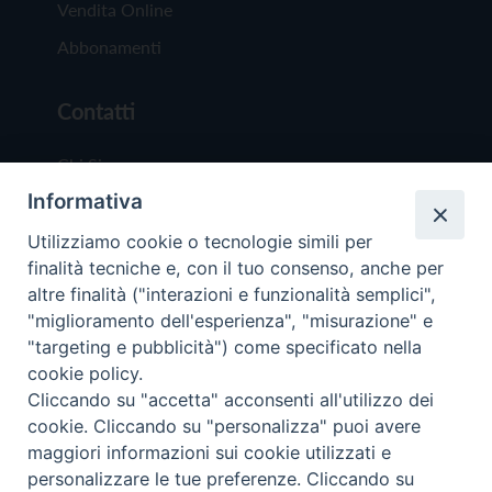
Vendita Online
Abbonamenti
Contatti
Chi Siamo
Informativa
Redazione
Scrivici
Utilizziamo cookie o tecnologie simili per
finalità tecniche e, con il tuo consenso, anche per
altre finalità ("interazioni e funzionalità semplici",
"miglioramento dell'esperienza", "misurazione" e
"targeting e pubblicità") come specificato nella
cookie policy.
Copyright © 2019 - Tutti i diritti riservati - Vit
Cliccando su "accetta" acconsenti all'utilizzo dei
Trentina Editrice
cookie. Cliccando su "personalizza" puoi avere
maggiori informazioni sui cookie utilizzati e
Privacy Policy
personalizzare le tue preferenze. Cliccando su