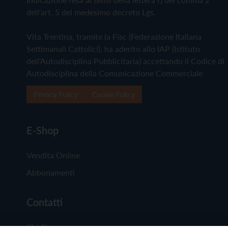
dell'art. 5 del medesimo decreto Lgs.
Vita Trentina, tramite la Fisc (Federazione Italiana
Settimanali Cattolici), ha aderito allo IAP (Istituto
dell'Autodisciplina Pubblicitaria) accettando il Codice di
Autodisciplina della Comunicazione Commerciale
Privacy Policy
Cookie Policy
E-Shop
Vendita Online
Abbonamenti
Contatti
Chi Siamo