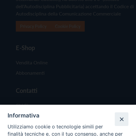
dell'Autodisciplina Pubblicitaria) accettando il Codice di
Autodisciplina della Comunicazione Commerciale
Privacy Policy
Cookie Policy
E-Shop
Vendita Online
Abbonamenti
Contatti
Chi Siamo
Informativa
Redazione
Scrivici
Utilizziamo cookie o tecnologie simili per
finalità tecniche e, con il tuo consenso, anche per