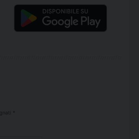
egnati
*