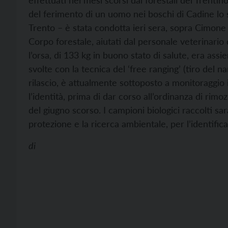
effettuati nei mesi scorsi dai forestali del Trenti
del ferimento di un uomo nei boschi di Cadine lo s
Trento – è stata condotta ieri sera, sopra Cimone
Corpo forestale, aiutati dal personale veterinario 
l’orsa, di 133 kg in buono stato di salute, era assi
svolte con la tecnica del ‘free ranging’ (tiro del na
rilascio, è attualmente sottoposto a monitoraggio
l’identità, prima di dar corso all’ordinanza di rim
del giugno scorso. I campioni biologici raccolti sar
protezione e la ricerca ambientale, per l’identific
di