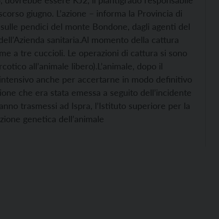
no, dovrebbe essere KJ2, il plantigrado responsabile
corso giugno. L’azione – informa la Provincia di
 sulle pendici del monte Bondone, dagli agenti del
dell’Azienda sanitaria.
Al momento della cattura
eme a tre cuccioli. Le operazioni di cattura si sono
rcotico all’animale libero).
L’animale, dopo il
 intensivo anche per accertarne in modo definitivo
ozione che era stata emessa a seguito dell’incidente
anno trasmessi ad Ispra, l’Istituto superiore per la
azione genetica dell’animale