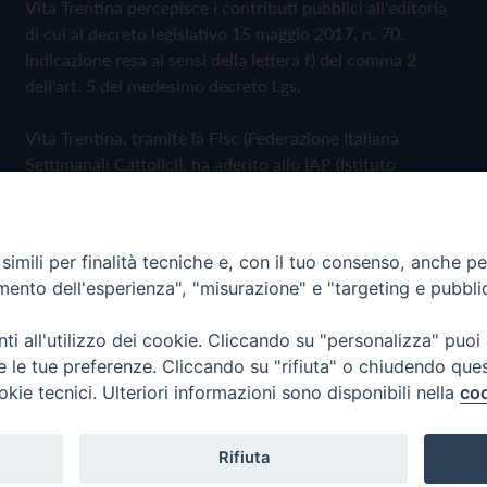
Vita Trentina percepisce i contributi pubblici all'editoria
di cui al decreto legislativo 15 maggio 2017, n. 70.
Indicazione resa ai sensi della lettera f) del comma 2
dell'art. 5 del medesimo decreto Lgs.
Vita Trentina, tramite la Fisc (Federazione Italiana
Settimanali Cattolici), ha aderito allo IAP (Istituto
dell'Autodisciplina Pubblicitaria) accettando il Codice di
Autodisciplina della Comunicazione Commerciale
imili per finalità tecniche e, con il tuo consenso, anche per 
Privacy Policy
Cookie Policy
amento dell'esperienza", "misurazione" e "targeting e pubbli
i all'utilizzo dei cookie. Cliccando su "personalizza" puoi
 Trentina Editrice
re le tue preferenze. Cliccando su "rifiuta" o chiudendo que
okie tecnici. Ulteriori informazioni sono disponibili nella
coo
Rifiuta