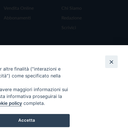
Vendita Online
Chi Siamo
Abbonamenti
Redazione
Scrivici
altre finalità ("interazioni e
cità") come specificato nella
 avere maggiori informazioni sui
sta informativa proseguirai la
kie policy
completa.
Torna all'inizio
Accetta