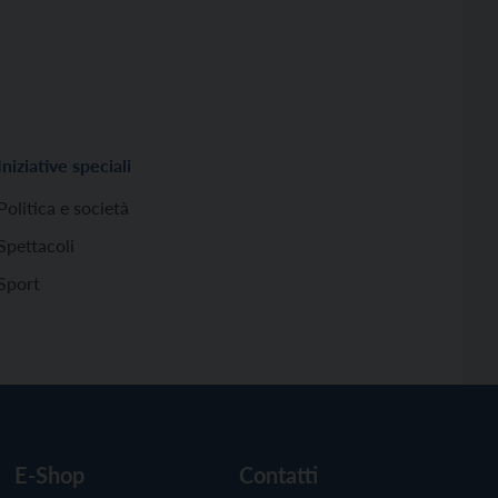
Iniziative speciali
Politica e società
Spettacoli
Sport
E-Shop
Contatti