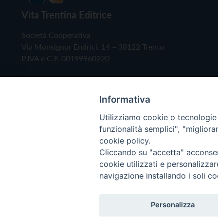
Vita Trentina Editrice
Società Cooperativa
Via Monsignor Endrici, 14 – 38122 Trento
P.IVA e C.F. 00199960220
Informativa
Utilizziamo cookie o tecnologie s
funzionalità semplici", "miglior
cookie policy.
Cliccando su "accetta" acconsent
Copyright © 2019 - Tutti i diritti riservati - Vita
cookie utilizzati e personalizza
navigazione installando i soli co
Privacy Policy
Personalizza