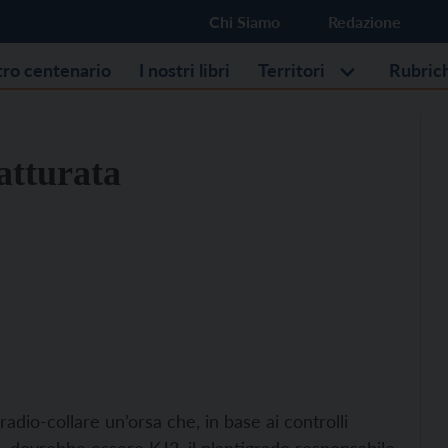
Chi Siamo
Redazione
stro centenario
I nostri libri
Territori
Rubric
atturata
radio-collare un’orsa che, in base ai controlli