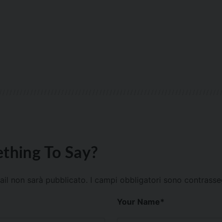
thing To Say?
mail non sarà pubblicato.
I campi obbligatori sono contrass
Your Name
*