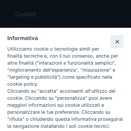
Contatti
Chi Siamo
Informativa
Redazione
Scrivici
Utilizziamo cookie o tecnologie simili per
finalità tecniche e, con il tuo consenso, anche per
altre finalità ("interazioni e funzionalità semplici",
"miglioramento dell'esperienza", "misurazione" e
"targeting e pubblicità") come specificato nella
cookie policy.
Copyright © 2019 - Tutti i diritti riservati - Vit
Cliccando su "accetta" acconsenti all'utilizzo dei
Trentina Editrice
cookie. Cliccando su "personalizza" puoi avere
maggiori informazioni sui cookie utilizzati e
Privacy Policy
personalizzare le tue preferenze. Cliccando su
Torna all'inizi
"rifiuta" o chiudendo questa informativa proseguirai
la navigazione installando i soli cookie tecnici.