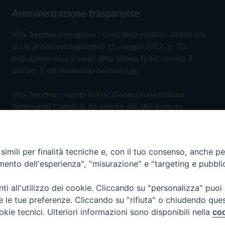
Amministrazione trasparente
Vita Trentina percepisce i contributi pubblici all'editoria
di cui al decreto legislativo 15 maggio 2017, n. 70.
Indicazione resa ai sensi della lettera f) del comma 2
dell'art. 5 del medesimo decreto Lgs.
Vita Trentina, tramite la Fisc (Federazione Italiana
Settimanali Cattolici), ha aderito allo IAP (Istituto
dell'Autodisciplina Pubblicitaria) accettando il Codice di
Autodisciplina della Comunicazione Commerciale
imili per finalità tecniche e, con il tuo consenso, anche per 
Privacy Policy
Cookie Policy
amento dell'esperienza", "misurazione" e "targeting e pubbli
i all'utilizzo dei cookie. Cliccando su "personalizza" puoi
 Trentina Editrice
re le tue preferenze. Cliccando su "rifiuta" o chiudendo que
okie tecnici. Ulteriori informazioni sono disponibili nella
coo