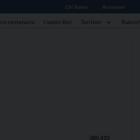
Chi Siamo
Redazione
stro centenario
I nostri libri
Territori
Rubric
389.410