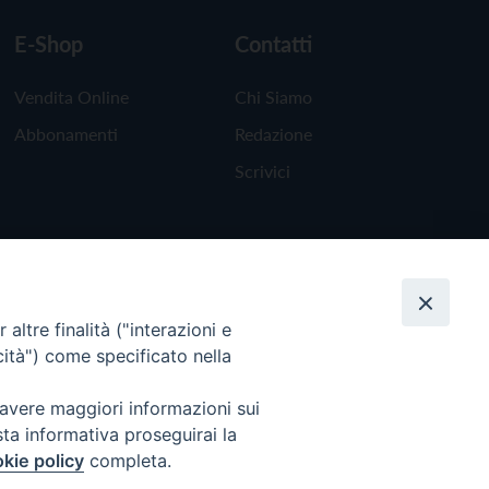
E-Shop
Contatti
Vendita Online
Chi Siamo
Abbonamenti
Redazione
Scrivici
altre finalità ("interazioni e
cità") come specificato nella
 avere maggiori informazioni sui
sta informativa proseguirai la
kie policy
completa.