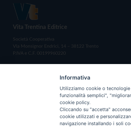
Vita Trentina Editrice
Società Cooperativa
Via Monsignor Endrici, 14 – 38122 Trento
P.IVA e C.F. 00199960220
Informativa
Utilizziamo cookie o tecnologie s
funzionalità semplici", "miglior
cookie policy.
Cliccando su "accetta" acconsent
Copyright © 2019 - Tutti i diritti riservati - Vita
cookie utilizzati e personalizza
navigazione installando i soli co
Privacy Policy