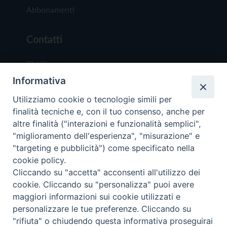
Abbonamenti
Contatti
Chi Siamo
Informativa
Redazione
Scrivici
Utilizziamo cookie o tecnologie simili per
finalità tecniche e, con il tuo consenso, anche per
altre finalità ("interazioni e funzionalità semplici",
"miglioramento dell'esperienza", "misurazione" e
"targeting e pubblicità") come specificato nella
cookie policy.
Copyright © 2019 - Tutti i diritti riservati - Vit
Cliccando su "accetta" acconsenti all'utilizzo dei
Trentina Editrice
cookie. Cliccando su "personalizza" puoi avere
maggiori informazioni sui cookie utilizzati e
Privacy Policy
personalizzare le tue preferenze. Cliccando su
Torna all'inizi
"rifiuta" o chiudendo questa informativa proseguirai