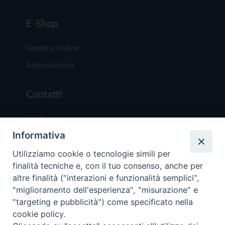
E-Shop
Vendita Online
Abbonamenti
Contatti
Chi Siamo
Informativa
Redazione
Scrivici
Utilizziamo cookie o tecnologie simili per
finalità tecniche e, con il tuo consenso, anche per
altre finalità ("interazioni e funzionalità semplici",
"miglioramento dell'esperienza", "misurazione" e
"targeting e pubblicità") come specificato nella
cookie policy.
Copyright © 2019 - Tutti i diritti riservati - Vit