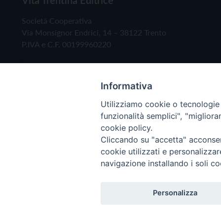
Società Cooperativa
Via Monsignor Endrici, 14 – 38122 Trento
P.IVA e C.F. 00199960220
Informativa
Utilizziamo cookie o tecnologie s
funzionalità semplici", "miglior
cookie policy.
Cliccando su "accetta" acconsent
Copyright © 2019 - Tutti i diritti riservati - Vita
cookie utilizzati e personalizza
navigazione installando i soli co
Privacy Policy
Personalizza