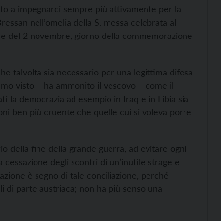
nvito a impegnarci sempre più attivamente per la
 Bressan nell’omelia della S. messa celebrata al
sione del 2 novembre, giorno della commemorazione
 talvolta sia necessario per una legittima difesa
iamo visto – ha ammonito il vescovo – come il
ti la democrazia ad esempio in Iraq e in Libia sia
uzioni ben più cruente che quelle cui si voleva porre
rio della fine della grande guerra, ad evitare ogni
 cessazione degli scontri di un’inutile strage e
razione è segno di tale conciliazione, perché
elli di parte austriaca; non ha più senso una