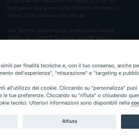
di cui al decreto legislativo 15 maggio 2017, n. 70.
Indicazione resa ai sensi della lettera f) del comma 2
dell'art. 5 del medesimo decreto Lgs.
Vita Trentina, tramite la Fisc (Federazione Italiana
Settimanali Cattolici), ha aderito allo IAP (Istituto
dell'Autodisciplina Pubblicitaria) accettando il Codice di
Autodisciplina della Comunicazione Commerciale
imili per finalità tecniche e, con il tuo consenso, anche per 
Privacy Policy
Cookie Policy
amento dell'esperienza", "misurazione" e "targeting e pubbli
i all'utilizzo dei cookie. Cliccando su "personalizza" puoi
 Trentina Editrice
re le tue preferenze. Cliccando su "rifiuta" o chiudendo que
okie tecnici. Ulteriori informazioni sono disponibili nella
coo
Rifiuta