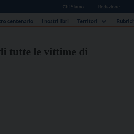
Chi Siamo
Redazione
stro centenario
I nostri libri
Territori
Rubric
 tutte le vittime di