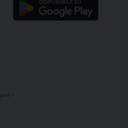
egnati
*