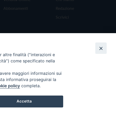
Abbonamenti
Redazione
Scrivici
altre finalità ("interazioni e
cità") come specificato nella
 avere maggiori informazioni sui
sta informativa proseguirai la
kie policy
completa.
Torna all'inizio
Accetta
Preferenze Cookie