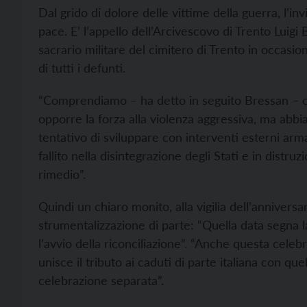
Dal grido di dolore delle vittime della guerra, l’i
pace. E’ l’appello dell’Arcivescovo di Trento Luigi
sacrario militare del cimitero di Trento in occa
di tutti i defunti.
“Comprendiamo – ha detto in seguito Bressan – che
opporre la forza alla violenza aggressiva, ma abb
tentativo di sviluppare con interventi esterni arma
fallito nella disintegrazione degli Stati e in distr
rimedio”.
Quindi un chiaro monito, alla vigilia dell’anniversa
strumentalizzazione di parte: “Quella data segna la
l’avvio della riconciliazione”. “Anche questa celeb
unisce il tributo ai caduti di parte italiana con qu
celebrazione separata”.