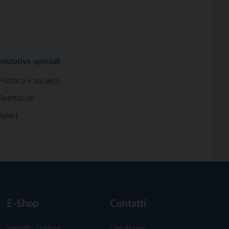
Iniziative speciali
Politica e società
Spettacoli
Sport
E-Shop
Contatti
Vendita Online
Chi Siamo