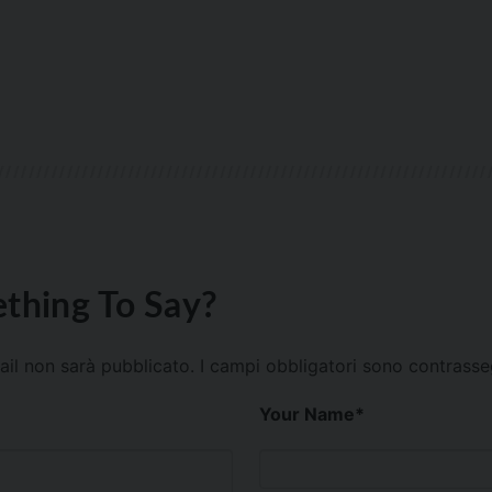
thing To Say?
mail non sarà pubblicato.
I campi obbligatori sono contrass
Your Name
*