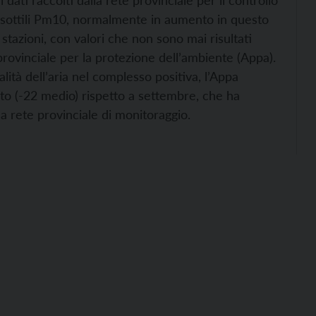
 dati raccolti dalla rete provinciale per il controllo
 sottili Pm10, normalmente in aumento in questo
 stazioni, con valori che non sono mai risultati
provinciale per la protezione dell’ambiente (Appa).
lità dell’aria nel complesso positiva, l’Appa
nto (-22 medio) rispetto a settembre, che ha
la rete provinciale di monitoraggio.