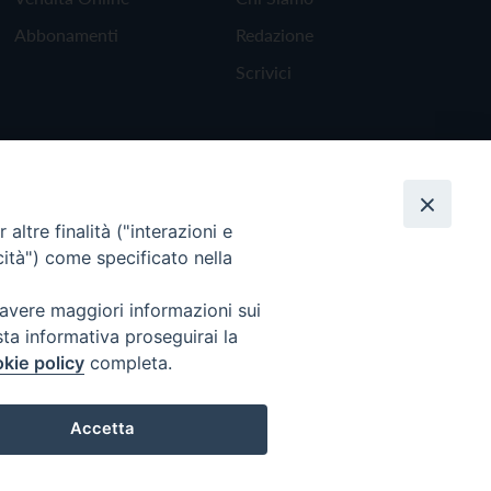
Abbonamenti
Redazione
Scrivici
altre finalità ("interazioni e
cità") come specificato nella
 avere maggiori informazioni sui
sta informativa proseguirai la
kie policy
completa.
Torna all'inizio
Accetta
Preferenze Cookie