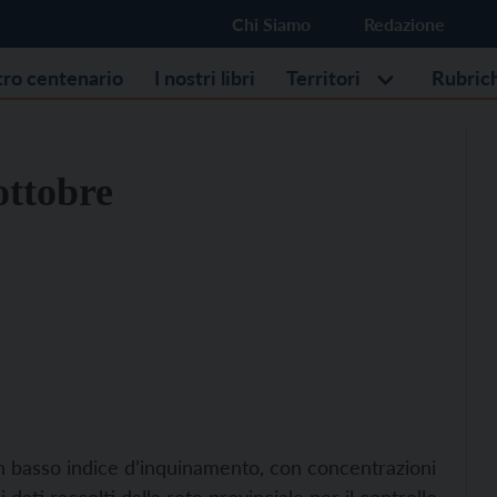
Chi Siamo
Redazione
stro centenario
I nostri libri
Territori
Rubric
ottobre
un basso indice d’inquinamento, con concentrazioni