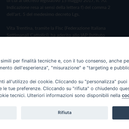
di cui al decreto legislativo 15 maggio 2017, n. 70.
Indicazione resa ai sensi della lettera f) del comma 2
dell'art. 5 del medesimo decreto Lgs.
Vita Trentina, tramite la Fisc (Federazione Italiana
Settimanali Cattolici), ha aderito allo IAP (Istituto
dell'Autodisciplina Pubblicitaria) accettando il Codice di
Autodisciplina della Comunicazione Commerciale
imili per finalità tecniche e, con il tuo consenso, anche per 
Privacy Policy
Cookie Policy
amento dell'esperienza", "misurazione" e "targeting e pubbli
i all'utilizzo dei cookie. Cliccando su "personalizza" puoi
 Trentina Editrice
re le tue preferenze. Cliccando su "rifiuta" o chiudendo que
okie tecnici. Ulteriori informazioni sono disponibili nella
coo
Rifiuta