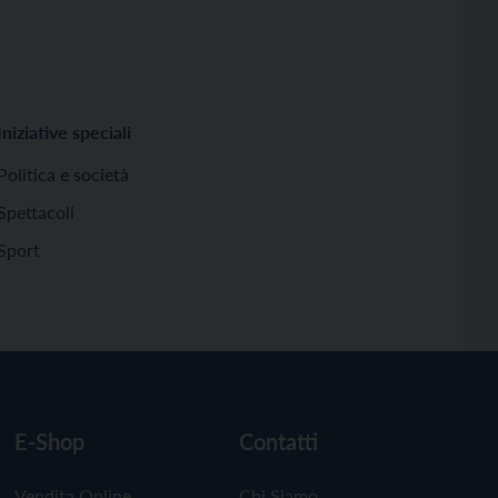
Iniziative speciali
Politica e società
Spettacoli
Sport
E-Shop
Contatti
Vendita Online
Chi Siamo