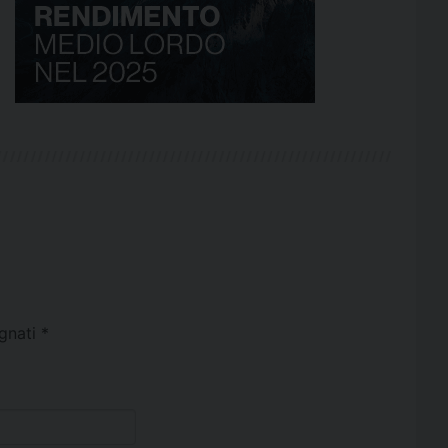
egnati
*