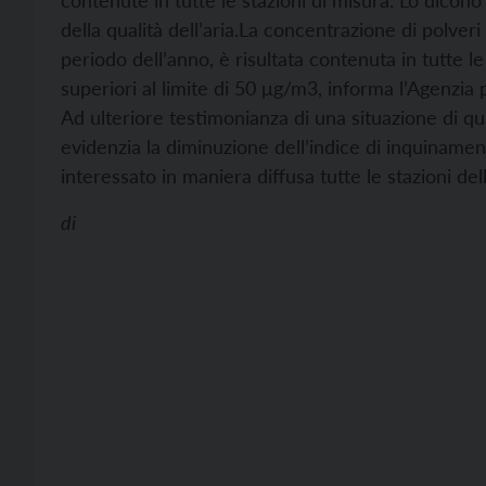
contenute in tutte le stazioni di misura. Lo dicono i
della qualità dell’aria.
La concentrazione di polveri
periodo dell’anno, è risultata contenuta in tutte le
superiori al limite di 50 μg/m3, informa l’Agenzia 
Ad ulteriore testimonianza di una situazione di qua
evidenzia la diminuzione dell’indice di inquiname
interessato in maniera diffusa tutte le stazioni del
di