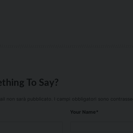
thing To Say?
mail non sarà pubblicato.
I campi obbligatori sono contrass
Your Name
*