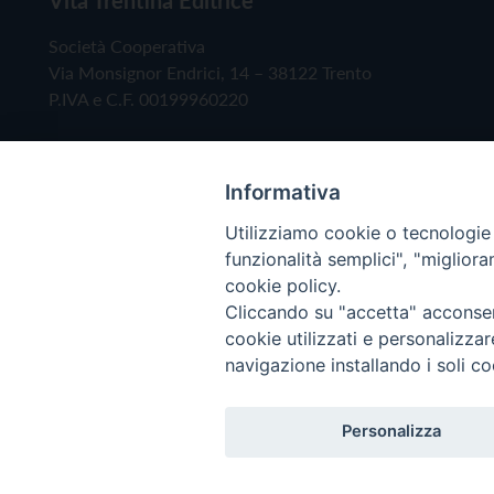
Società Cooperativa
Via Monsignor Endrici, 14 – 38122 Trento
P.IVA e C.F. 00199960220
Informativa
Utilizziamo cookie o tecnologie s
funzionalità semplici", "miglior
cookie policy.
Cliccando su "accetta" acconsent
Copyright © 2019 - Tutti i diritti riservati - Vita
cookie utilizzati e personalizza
navigazione installando i soli co
Privacy Policy
Personalizza