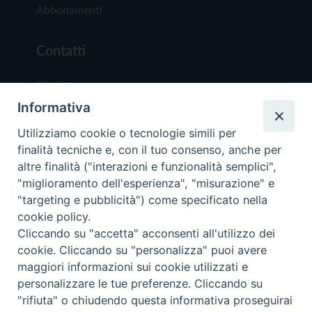
Abbonamenti
Contatti
Chi Siamo
Informativa
Redazione
Scrivici
Utilizziamo cookie o tecnologie simili per
finalità tecniche e, con il tuo consenso, anche per
altre finalità ("interazioni e funzionalità semplici",
"miglioramento dell'esperienza", "misurazione" e
"targeting e pubblicità") come specificato nella
cookie policy.
Copyright © 2019 - Tutti i diritti riservati - Vit
Cliccando su "accetta" acconsenti all'utilizzo dei
Trentina Editrice
cookie. Cliccando su "personalizza" puoi avere
maggiori informazioni sui cookie utilizzati e
Privacy Policy
personalizzare le tue preferenze. Cliccando su
Torna all'inizi
"rifiuta" o chiudendo questa informativa proseguirai