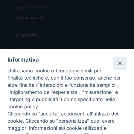
Vendita Online
Abbonamenti
Contatti
Chi Siamo
Informativa
Redazione
Scrivici
Utilizziamo cookie o tecnologie simili per
finalità tecniche e, con il tuo consenso, anche per
altre finalità ("interazioni e funzionalità semplici",
"miglioramento dell'esperienza", "misurazione" e
"targeting e pubblicità") come specificato nella
cookie policy.
Copyright © 2019 - Tutti i diritti riservati - Vit
Cliccando su "accetta" acconsenti all'utilizzo dei
Trentina Editrice
cookie. Cliccando su "personalizza" puoi avere
maggiori informazioni sui cookie utilizzati e
Privacy Policy