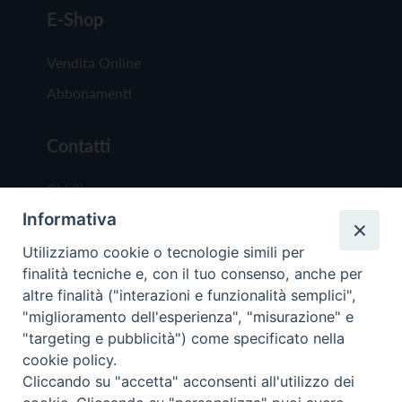
E-Shop
Vendita Online
Abbonamenti
Contatti
Chi Siamo
Informativa
Redazione
Scrivici
Utilizziamo cookie o tecnologie simili per
finalità tecniche e, con il tuo consenso, anche per
altre finalità ("interazioni e funzionalità semplici",
"miglioramento dell'esperienza", "misurazione" e
"targeting e pubblicità") come specificato nella
cookie policy.
Copyright © 2019 - Tutti i diritti riservati - Vit
Cliccando su "accetta" acconsenti all'utilizzo dei
Trentina Editrice