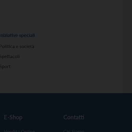
Iniziative speciali
Politica e società
Spettacoli
Sport
E-Shop
Contatti
Vendita Online
Chi Siamo