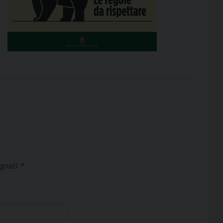
egnati
*