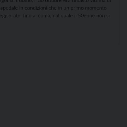
gonia. L’uomo, il 30 ottobre era rimasto vittima di
ll’ospedale in condizioni che in un primo momento
ggiorato, fino al coma, dal quale il 50enne non si