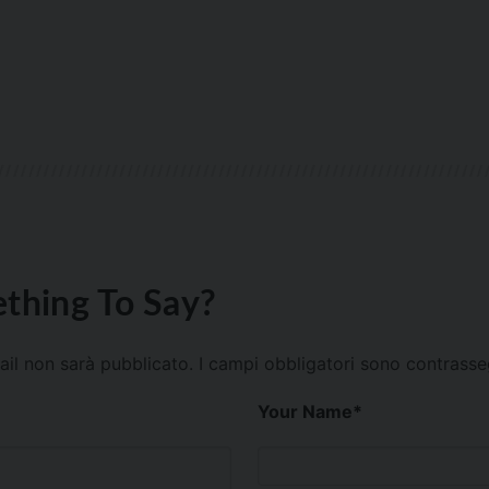
thing To Say?
mail non sarà pubblicato.
I campi obbligatori sono contrass
Your Name
*