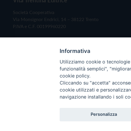
Società Cooperativa
Via Monsignor Endrici, 14 – 38122 Trento
P.IVA e C.F. 00199960220
Informativa
Utilizziamo cookie o tecnologie s
funzionalità semplici", "miglior
cookie policy.
Cliccando su "accetta" acconsent
Copyright © 2019 - Tutti i diritti riservati - Vita
cookie utilizzati e personalizza
navigazione installando i soli co
Privacy Policy
Personalizza