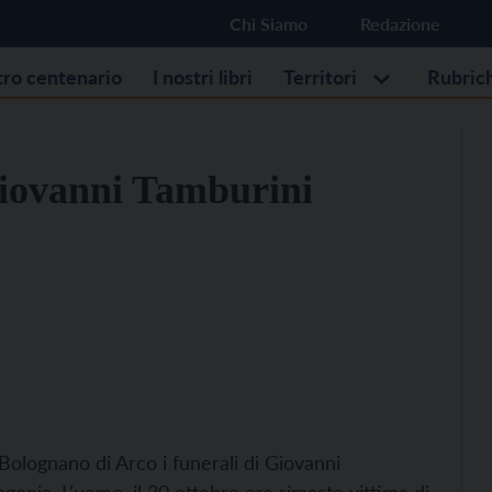
Chi Siamo
Redazione
stro centenario
I nostri libri
Territori
Rubric
Giovanni Tamburini
Bolognano di Arco i funerali di Giovanni