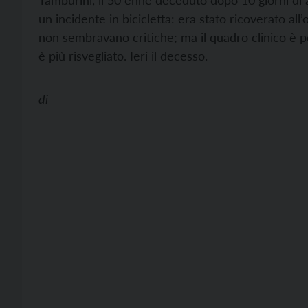
Tamburini, il 50 enne deceduto dopo 10 giorni di a
un incidente in bicicletta: era stato ricoverato a
non sembravano critiche; ma il quadro clinico è pe
è più risvegliato. Ieri il decesso.
di