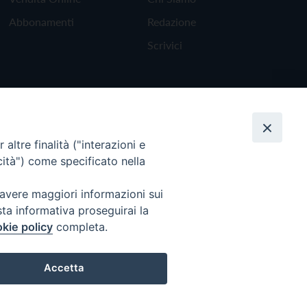
Abbonamenti
Redazione
Scrivici
altre finalità ("interazioni e
cità") come specificato nella
 avere maggiori informazioni sui
sta informativa proseguirai la
kie policy
completa.
Torna all'inizio
Accetta
Preferenze Cookie