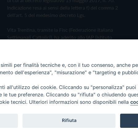
di cui al decreto legislativo 15 maggio 2017, n. 70.
Indicazione resa ai sensi della lettera f) del comma 2
dell'art. 5 del medesimo decreto Lgs.
Vita Trentina, tramite la Fisc (Federazione Italiana
Settimanali Cattolici), ha aderito allo IAP (Istituto
dell'Autodisciplina Pubblicitaria) accettando il Codice di
Autodisciplina della Comunicazione Commerciale
imili per finalità tecniche e, con il tuo consenso, anche per 
Privacy Policy
Cookie Policy
amento dell'esperienza", "misurazione" e "targeting e pubbli
i all'utilizzo dei cookie. Cliccando su "personalizza" puoi
 Trentina Editrice
re le tue preferenze. Cliccando su "rifiuta" o chiudendo que
okie tecnici. Ulteriori informazioni sono disponibili nella
coo
Rifiuta