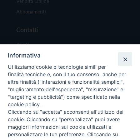
Vendita Online
Abbonamenti
Contatti
Chi Siamo
Informativa
Redazione
Scrivici
Utilizziamo cookie o tecnologie simili per
finalità tecniche e, con il tuo consenso, anche per
altre finalità ("interazioni e funzionalità semplici",
"miglioramento dell'esperienza", "misurazione" e
"targeting e pubblicità") come specificato nella
cookie policy.
Copyright © 2019 - Tutti i diritti riservati - Vit
Cliccando su "accetta" acconsenti all'utilizzo dei
Trentina Editrice
cookie. Cliccando su "personalizza" puoi avere
maggiori informazioni sui cookie utilizzati e
Privacy Policy
personalizzare le tue preferenze. Cliccando su
Torna all'inizi