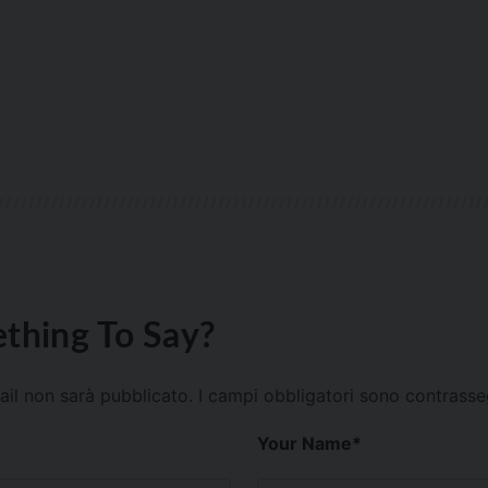
thing To Say?
mail non sarà pubblicato.
I campi obbligatori sono contrass
Your Name
*