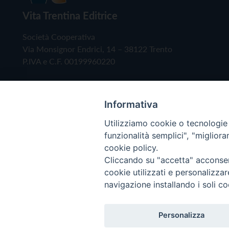
Vita Trentina Editrice
Società Cooperativa
Via Monsignor Endrici, 14 – 38122 Trento
P.IVA e C.F. 00199960220
Informativa
Utilizziamo cookie o tecnologie s
funzionalità semplici", "miglior
cookie policy.
Cliccando su "accetta" acconsent
Copyright © 2019 - Tutti i diritti riservati - Vita
cookie utilizzati e personalizza
navigazione installando i soli co
Privacy Policy
Personalizza