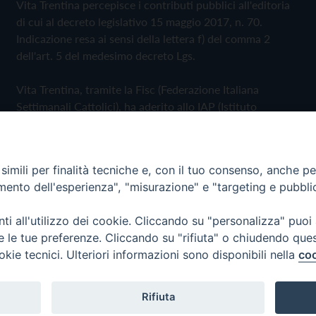
Vita Trentina percepisce i contributi pubblici all'editoria
di cui al decreto legislativo 15 maggio 2017, n. 70.
Indicazione resa ai sensi della lettera f) del comma 2
dell'art. 5 del medesimo decreto Lgs.
Vita Trentina, tramite la Fisc (Federazione Italiana
Settimanali Cattolici), ha aderito allo IAP (Istituto
dell'Autodisciplina Pubblicitaria) accettando il Codice di
Autodisciplina della Comunicazione Commerciale
imili per finalità tecniche e, con il tuo consenso, anche per 
Privacy Policy
Cookie Policy
amento dell'esperienza", "misurazione" e "targeting e pubbli
i all'utilizzo dei cookie. Cliccando su "personalizza" puoi
 Trentina Editrice
re le tue preferenze. Cliccando su "rifiuta" o chiudendo que
okie tecnici. Ulteriori informazioni sono disponibili nella
coo
Rifiuta