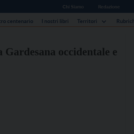
Chi Siamo
Redazione
stro centenario
I nostri libri
Territori
Rubric
la Gardesana occidentale e