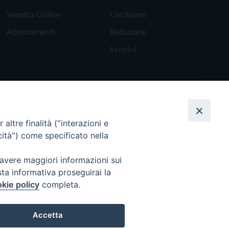
Vendita Online
Chi Siamo
Abbonamenti
Redazione
Scrivici
altre finalità ("interazioni e
cità") come specificato nella
 avere maggiori informazioni sui
sta informativa proseguirai la
kie policy
completa.
Torna all'inizio
Accetta