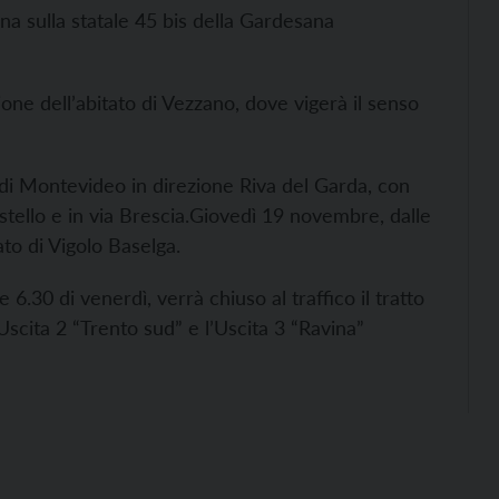
na sulla statale 45 bis della Gardesana
ione dell’abitato di Vezzano, dove vigerà il senso
 di Montevideo in direzione Riva del Garda, con
tello e in via Brescia.
Giovedì 19 novembre, dalle
ato di Vigolo Baselga.
 6.30 di venerdì, verrà chiuso al traffico il tratto
Uscita 2 “Trento sud” e l’Uscita 3 “Ravina”