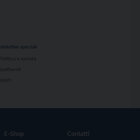
Iniziative speciali
Politica e società
Spettacoli
Sport
E-Shop
Contatti