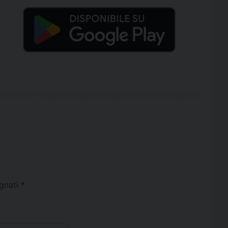
egnati
*