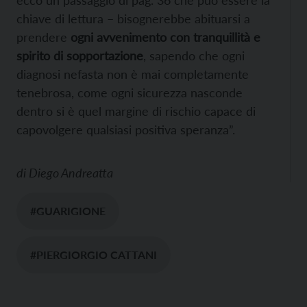
ecco un passaggio di pag. 36 che può essere la
chiave di lettura – bisognerebbe abituarsi a
prendere
ogni avvenimento con tranquillità e
spirito di sopportazione
, sapendo che ogni
diagnosi nefasta non è mai completamente
tenebrosa, come ogni sicurezza nasconde
dentro si è quel margine di rischio capace di
capovolgere qualsiasi positiva speranza”.
di
Diego Andreatta
#GUARIGIONE
#PIERGIORGIO CATTANI