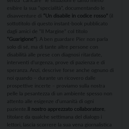
senza “caricare” le situazioni e tanto meno
esibire la sua “specialità”, documentando le
disavventure di
“Un disabile in codice rosso”
(il
sottotitolo di questo instant-book pubblicato
dagli amici de “Il Margine” col titolo
“Guarigione”
). A ben guardare Pier non parla
solo di sé, ma di tante altre persone con
disabilità alle prese con diagnosi ritardate,
interventi d’urgenza, prove di pazienza e di
speranza. Anzi, descrive forse anche ognuno di
noi quando – durante un ricovero dalle
prospettive incerte – proviamo sulla nostra
pelle la pesantezza di un ambiente spesso non
attento alle esigenze d’umanità di ogni
paziente.
Il nostro apprezzato collaboratore
,
titolare da qualche settimana del dialogo i
lettori, lascia scorrere la sua vena giornalistica