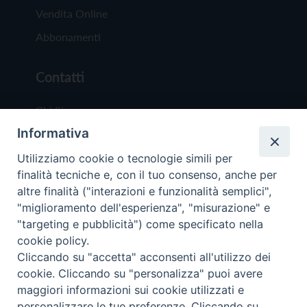
Vendita Online
Abbonamenti
Contatti
Chi Siamo
Informativa
Redazione
Scrivici
Utilizziamo cookie o tecnologie simili per
finalità tecniche e, con il tuo consenso, anche per
altre finalità ("interazioni e funzionalità semplici",
"miglioramento dell'esperienza", "misurazione" e
"targeting e pubblicità") come specificato nella
cookie policy.
Copyright © 2019 - Tutti i diritti riservati - Vit
Cliccando su "accetta" acconsenti all'utilizzo dei
Trentina Editrice
cookie. Cliccando su "personalizza" puoi avere
maggiori informazioni sui cookie utilizzati e
Privacy Policy
personalizzare le tue preferenze. Cliccando su