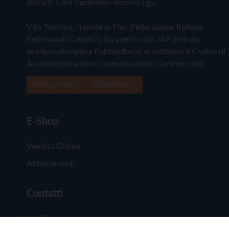
dell'art. 5 del medesimo decreto Lgs.
Vita Trentina, tramite la Fisc (Federazione Italiana
Settimanali Cattolici), ha aderito allo IAP (Istituto
dell'Autodisciplina Pubblicitaria) accettando il Codice di
Autodisciplina della Comunicazione Commerciale
Privacy Policy
Cookie Policy
E-Shop
Vendita Online
Abbonamenti
Contatti
Chi Siamo