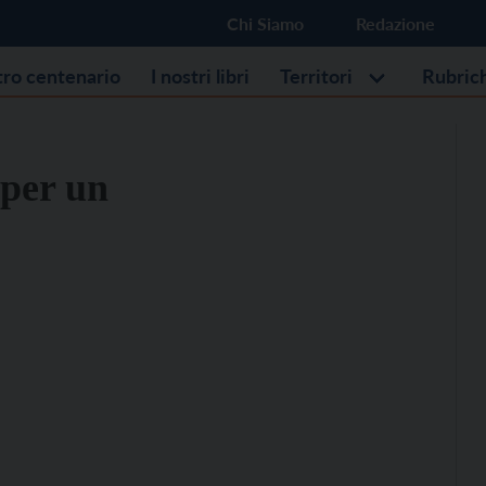
Chi Siamo
Redazione
stro centenario
I nostri libri
Territori
Rubric
 per un