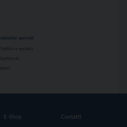
Iniziative speciali
Politica e società
Spettacoli
Sport
E-Shop
Contatti