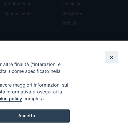
Vendita Online
Chi Siamo
Abbonamenti
Redazione
Scrivici
altre finalità ("interazioni e
cità") come specificato nella
 avere maggiori informazioni sui
sta informativa proseguirai la
kie policy
completa.
Torna all'inizio
Accetta