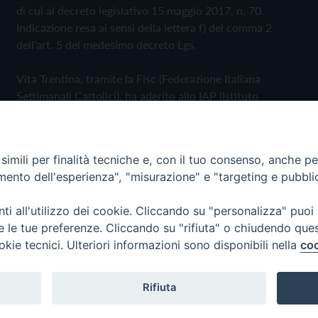
di cui al decreto legislativo 15 maggio 2017, n. 70.
Indicazione resa ai sensi della lettera f) del comma 2
dell'art. 5 del medesimo decreto Lgs.
Vita Trentina, tramite la Fisc (Federazione Italiana
Settimanali Cattolici), ha aderito allo IAP (Istituto
dell'Autodisciplina Pubblicitaria) accettando il Codice di
Autodisciplina della Comunicazione Commerciale
imili per finalità tecniche e, con il tuo consenso, anche per 
Privacy Policy
Cookie Policy
amento dell'esperienza", "misurazione" e "targeting e pubbli
i all'utilizzo dei cookie. Cliccando su "personalizza" puoi
 Trentina Editrice
re le tue preferenze. Cliccando su "rifiuta" o chiudendo que
okie tecnici. Ulteriori informazioni sono disponibili nella
coo
Rifiuta