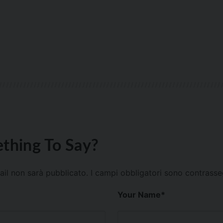
thing To Say?
mail non sarà pubblicato.
I campi obbligatori sono contrass
Your Name
*