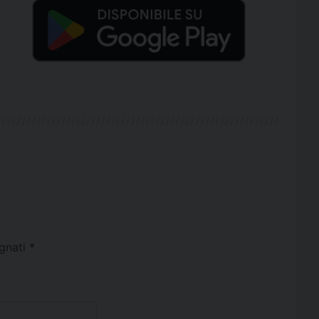
egnati
*