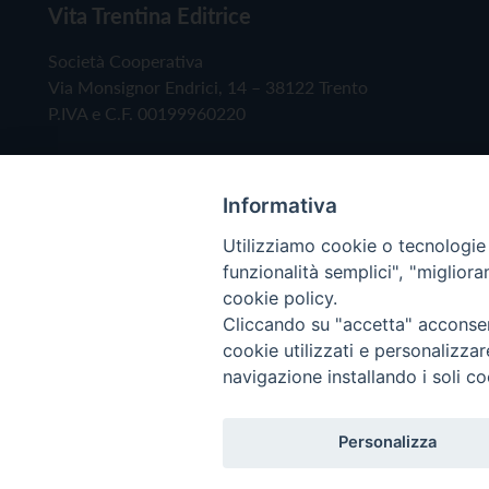
Vita Trentina Editrice
Società Cooperativa
Via Monsignor Endrici, 14 – 38122 Trento
P.IVA e C.F. 00199960220
Informativa
Utilizziamo cookie o tecnologie s
funzionalità semplici", "miglior
cookie policy.
Cliccando su "accetta" acconsent
Copyright © 2019 - Tutti i diritti riservati - Vita
cookie utilizzati e personalizza
navigazione installando i soli co
Privacy Policy
Personalizza