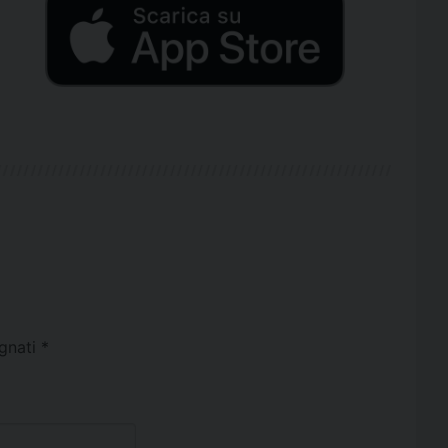
egnati
*