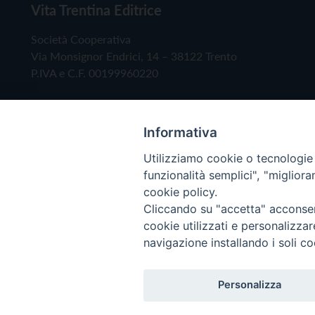
Vita Trentina Editrice
Società Cooperativa
Via Monsignor Endrici, 14 – 38122 Trento
P.IVA e C.F. 00199960220
Informativa
Utilizziamo cookie o tecnologie s
funzionalità semplici", "miglior
cookie policy.
Cliccando su "accetta" acconsent
Copyright © 2019 - Tutti i diritti riservati - Vita
cookie utilizzati e personalizza
navigazione installando i soli co
Privacy Policy
Personalizza