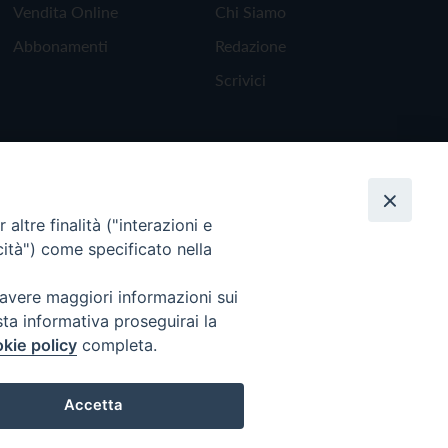
Vendita Online
Chi Siamo
Abbonamenti
Redazione
Scrivici
altre finalità ("interazioni e
cità") come specificato nella
 avere maggiori informazioni sui
sta informativa proseguirai la
kie policy
completa.
Torna all'inizio
Accetta