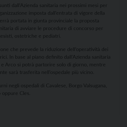
unti dall’Azienda sanitaria nei prossimi mesi per
rganizzazione imposta dall’entrata di vigore della
rrà portata in giunta provinciale la proposta
nitaria di avviare le procedure di concorso per
isti, ostetriche e pediatri.
ione che prevede la riduzione dell’operatività dei
ici. In base al piano definito dall’Azienda sanitaria
 e Arco si potrà partorire solo di giorno, mentre
nte sarà trasferita nell’ospedale più vicino.
turni negli ospedali di Cavalese, Borgo Valsugana,
o oppure Cles.