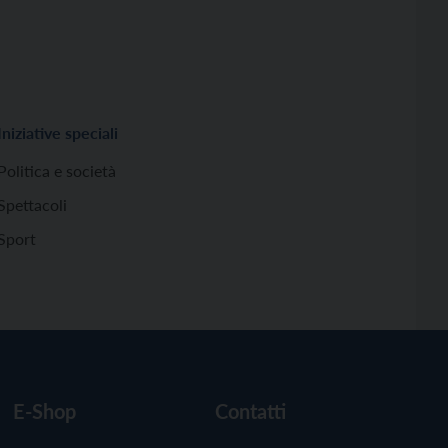
Iniziative speciali
Politica e società
Spettacoli
Sport
E-Shop
Contatti