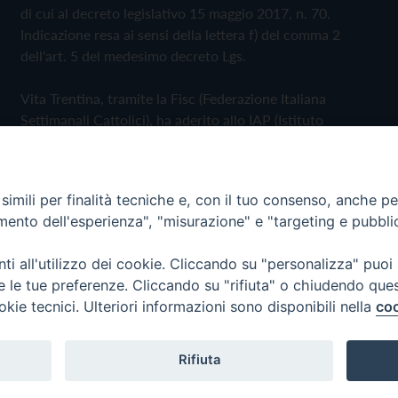
di cui al decreto legislativo 15 maggio 2017, n. 70.
Indicazione resa ai sensi della lettera f) del comma 2
dell'art. 5 del medesimo decreto Lgs.
Vita Trentina, tramite la Fisc (Federazione Italiana
Settimanali Cattolici), ha aderito allo IAP (Istituto
dell'Autodisciplina Pubblicitaria) accettando il Codice di
Autodisciplina della Comunicazione Commerciale
imili per finalità tecniche e, con il tuo consenso, anche per 
Privacy Policy
Cookie Policy
amento dell'esperienza", "misurazione" e "targeting e pubbli
i all'utilizzo dei cookie. Cliccando su "personalizza" puoi
 Trentina Editrice
re le tue preferenze. Cliccando su "rifiuta" o chiudendo que
okie tecnici. Ulteriori informazioni sono disponibili nella
coo
Rifiuta