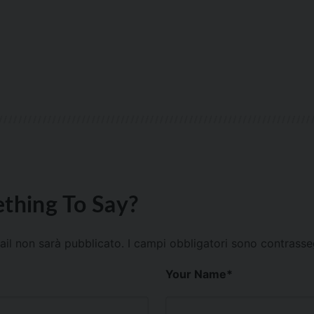
thing To Say?
mail non sarà pubblicato.
I campi obbligatori sono contrass
Your Name
*