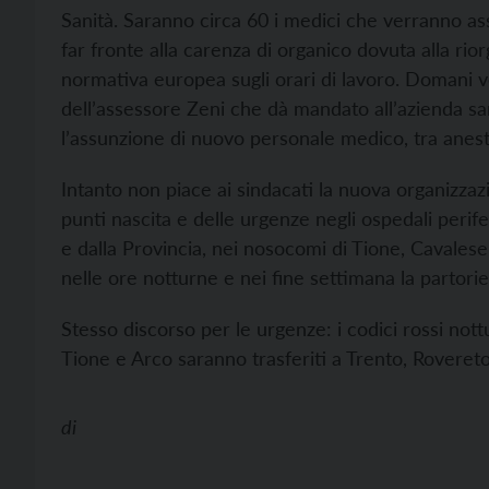
Sanità. Saranno circa 60 i medici che verranno ass
far fronte alla carenza di organico dovuta alla rio
normativa europea sugli orari di lavoro. Domani ve
dell’assessore Zeni che dà mandato all’azienda sa
l’assunzione di nuovo personale medico, tra anestes
Intanto non piace ai sindacati la nuova organizzaz
punti nascita e delle urgenze negli ospedali perifer
e dalla Provincia, nei nosocomi di Tione, Cavalese
nelle ore notturne e nei fine settimana la partorie
Stesso discorso per le urgenze: i codici rossi not
Tione e Arco saranno trasferiti a Trento, Roveret
di