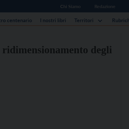
Chi Siamo
Redazione
stro centenario
I nostri libri
Territori
Rubric
il ridimensionamento degli