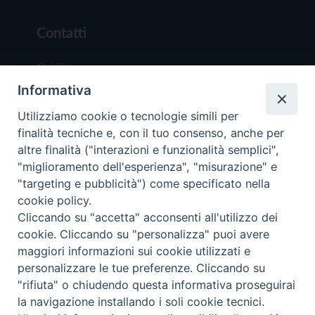
Contatti
Chi Siamo
Informativa
Redazione
Scrivici
Utilizziamo cookie o tecnologie simili per
finalità tecniche e, con il tuo consenso, anche per
altre finalità ("interazioni e funzionalità semplici",
"miglioramento dell'esperienza", "misurazione" e
"targeting e pubblicità") come specificato nella
cookie policy.
Copyright © 2019 - Tutti i diritti riservati - Vit
Cliccando su "accetta" acconsenti all'utilizzo dei
Trentina Editrice
cookie. Cliccando su "personalizza" puoi avere
maggiori informazioni sui cookie utilizzati e
Privacy Policy
personalizzare le tue preferenze. Cliccando su
Torna all'inizi
"rifiuta" o chiudendo questa informativa proseguirai
la navigazione installando i soli cookie tecnici.