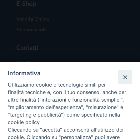
E-Shop
Vendita Online
Abbonamenti
Contatti
Chi Siamo
Informativa
Redazione
Scrivici
Utilizziamo cookie o tecnologie simili per
finalità tecniche e, con il tuo consenso, anche per
altre finalità ("interazioni e funzionalità semplici",
"miglioramento dell'esperienza", "misurazione" e
"targeting e pubblicità") come specificato nella
cookie policy.
Copyright © 2019 - Tutti i diritti riservati - Vit
Cliccando su "accetta" acconsenti all'utilizzo dei
Trentina Editrice
cookie. Cliccando su "personalizza" puoi avere