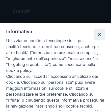
Contatti
Chi Siamo
Informativa
Redazione
Scrivici
Utilizziamo cookie o tecnologie simili per
finalità tecniche e, con il tuo consenso, anche per
altre finalità ("interazioni e funzionalità semplici",
"miglioramento dell'esperienza", "misurazione" e
"targeting e pubblicità") come specificato nella
cookie policy.
Copyright © 2019 - Tutti i diritti riservati - Vit
Cliccando su "accetta" acconsenti all'utilizzo dei
Trentina Editrice
cookie. Cliccando su "personalizza" puoi avere
maggiori informazioni sui cookie utilizzati e
Privacy Policy
personalizzare le tue preferenze. Cliccando su
Torna all'inizi
"rifiuta" o chiudendo questa informativa proseguirai
la navigazione installando i soli cookie tecnici.