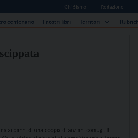
Chi Siamo
Redazione
stro centenario
I nostri libri
Territori
Rubric
 scippata
na ai danni di una coppia di anziani coniugi. Il