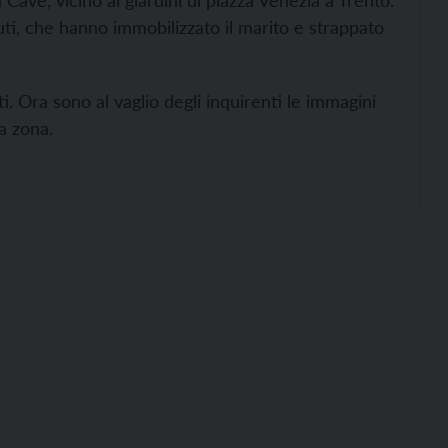
 Cave, vicino ai giardini di piazza Venezia a Trento.
uti, che hanno immobilizzato il marito e strappato
. Ora sono al vaglio degli inquirenti le immagini
a zona.