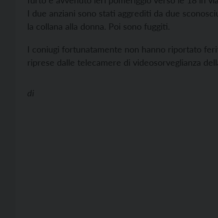
furto è avvenuto ieri pomeriggio verso le 18 in via
I due anziani sono stati aggrediti da due sconosci
la collana alla donna. Poi sono fuggiti.
I coniugi fortunatamente non hanno riportato feriti
riprese dalle telecamere di videosorveglianza dell
di