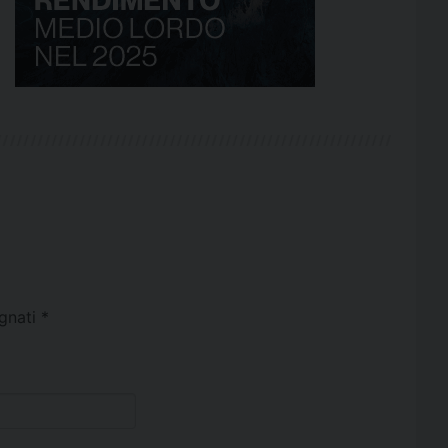
egnati
*