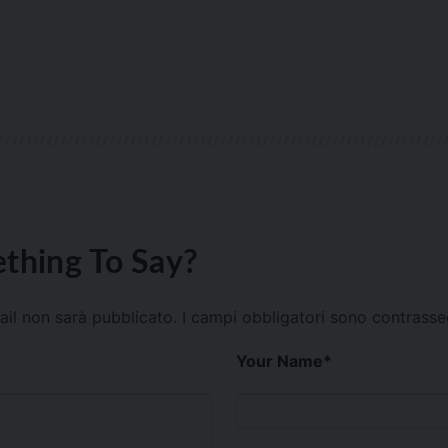
thing To Say?
mail non sarà pubblicato.
I campi obbligatori sono contrass
Your Name
*