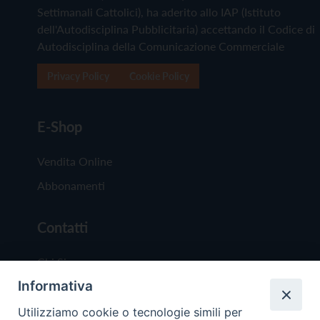
Settimanali Cattolici), ha aderito allo IAP (Istituto
dell'Autodisciplina Pubblicitaria) accettando il Codice di
Autodisciplina della Comunicazione Commerciale
Privacy Policy
Cookie Policy
E-Shop
Vendita Online
Abbonamenti
Contatti
Chi Siamo
Informativa
Redazione
Scrivici
Utilizziamo cookie o tecnologie simili per