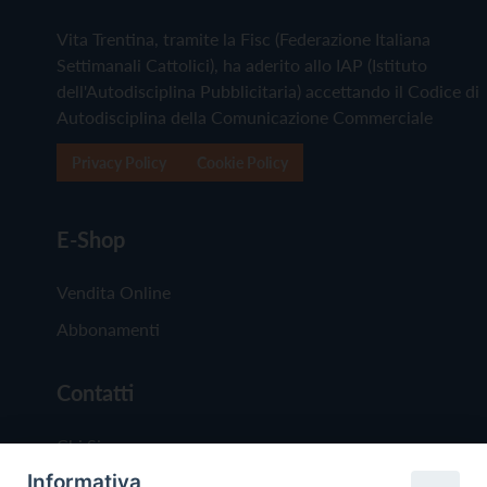
Vita Trentina, tramite la Fisc (Federazione Italiana
Settimanali Cattolici), ha aderito allo IAP (Istituto
dell'Autodisciplina Pubblicitaria) accettando il Codice di
Autodisciplina della Comunicazione Commerciale
Privacy Policy
Cookie Policy
E-Shop
Vendita Online
Abbonamenti
Contatti
Chi Siamo
Informativa
Redazione