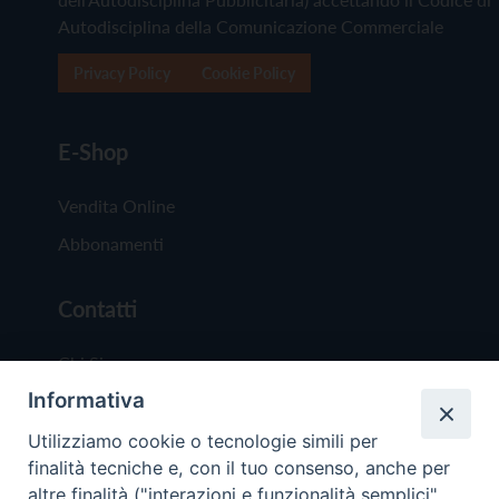
Autodisciplina della Comunicazione Commerciale
Privacy Policy
Cookie Policy
E-Shop
Vendita Online
Abbonamenti
Contatti
Chi Siamo
Informativa
Redazione
Scrivici
Utilizziamo cookie o tecnologie simili per
finalità tecniche e, con il tuo consenso, anche per
altre finalità ("interazioni e funzionalità semplici",