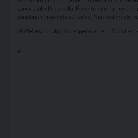
vittima ieri di un incidente in montagna. L’uomo 
Lancia, sulla Presanella. Forse tradito dal terreno
canalone e morendo sul colpo. Non vedendolo rientr
Maffei era un alpinista esperto e per 15 anni era 
di