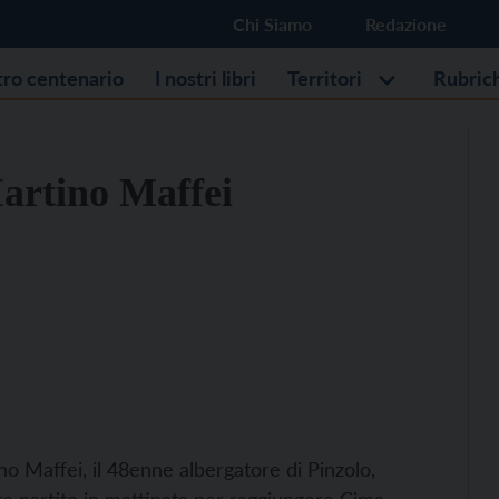
Chi Siamo
Redazione
stro centenario
I nostri libri
Territori
Rubric
artino Maffei
no Maffei, il 48enne albergatore di Pinzolo,