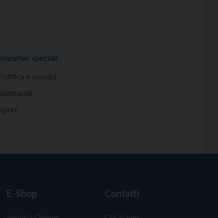
Iniziative speciali
Politica e società
Spettacoli
Sport
E-Shop
Contatti
Vendita Online
Chi Siamo