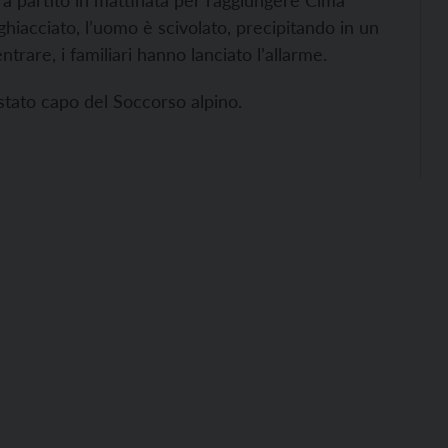
era partito in mattinata per raggiungere Cima
 ghiacciato, l’uomo è scivolato, precipitando in un
are, i familiari hanno lanciato l’allarme.
stato capo del Soccorso alpino.