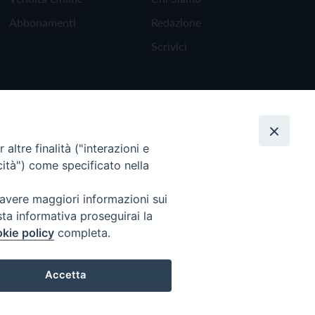
Abbonamenti
Redazione
Scrivici
altre finalità ("interazioni e
cità") come specificato nella
 avere maggiori informazioni sui
sta informativa proseguirai la
kie policy
completa.
Torna all'inizio
Accetta
Preferenze Cookie