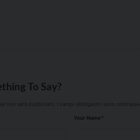
thing To Say?
mail non sarà pubblicato.
I campi obbligatori sono contrass
Your Name
*