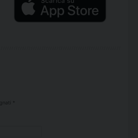
egnati
*