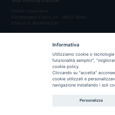
Società Cooperativa
Via Monsignor Endrici, 14 – 38122 Trento
P.IVA e C.F. 00199960220
Informativa
Utilizziamo cookie o tecnologie s
funzionalità semplici", "miglior
cookie policy.
Cliccando su "accetta" acconsent
Copyright © 2019 - Tutti i diritti riservati - Vita
cookie utilizzati e personalizza
navigazione installando i soli co
Privacy Policy
Personalizza