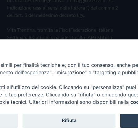
di cui al decreto legislativo 15 maggio 2017, n. 70.
Indicazione resa ai sensi della lettera f) del comma 2
dell'art. 5 del medesimo decreto Lgs.
Vita Trentina, tramite la Fisc (Federazione Italiana
Settimanali Cattolici), ha aderito allo IAP (Istituto
dell'Autodisciplina Pubblicitaria) accettando il Codice di
Autodisciplina della Comunicazione Commerciale
imili per finalità tecniche e, con il tuo consenso, anche per 
Privacy Policy
Cookie Policy
amento dell'esperienza", "misurazione" e "targeting e pubbli
i all'utilizzo dei cookie. Cliccando su "personalizza" puoi
 Trentina Editrice
re le tue preferenze. Cliccando su "rifiuta" o chiudendo que
okie tecnici. Ulteriori informazioni sono disponibili nella
coo
Rifiuta