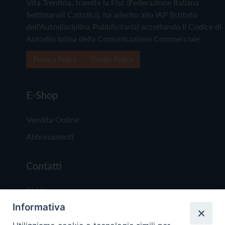
Vita Trentina, tramite la Fisc (Federazione Italiana
Settimanali Cattolici), ha aderito allo IAP (Istituto
dell'Autodisciplina Pubblicitaria) accettando il Codice di
Autodisciplina della Comunicazione Commerciale
Privacy Policy
Cookie Policy
E-Shop
Vendita Online
Abbonamenti
Contatti
Chi Siamo
Informativa
Redazione
Scrivici