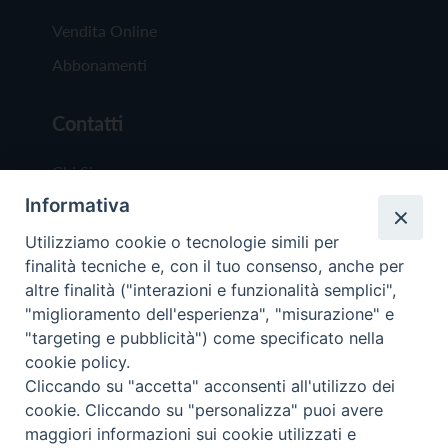
Vendita Online
Abbonamenti
Contatti
Chi Siamo
Informativa
Redazione
Scrivici
Utilizziamo cookie o tecnologie simili per
finalità tecniche e, con il tuo consenso, anche per
altre finalità ("interazioni e funzionalità semplici",
"miglioramento dell'esperienza", "misurazione" e
"targeting e pubblicità") come specificato nella
cookie policy.
Copyright © 2019 - Tutti i diritti riservati - Vit
Cliccando su "accetta" acconsenti all'utilizzo dei
Trentina Editrice
cookie. Cliccando su "personalizza" puoi avere
maggiori informazioni sui cookie utilizzati e
Privacy Policy