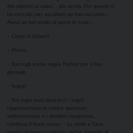
Sto attento ai valori… alla verità. Per questo ti
ho cercato, per ascoltare un tuo racconto…
Avevi un bel modo di porre le cose…
– Come ti chiami?
– Pietro.
– Raccogli anche sogni, Pietro? per il tuo
giornale.
– Sogni?
– Sui sogni puoi lavorarci! i sogni
rappresentano le nostre speranze
addormentate e i desideri inespressi… –
continua il buon uomo: – Le stelle e l’aria
quieta mi hanno convinto anche stanotte di