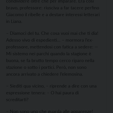
condividere oltre che per imparare. Era così
bravo, professore: riusciva a far tacere perﬁno
Giacomo il ribelle e a destare interessi letterari
in Liana.
– Diamoci del tu. Che cosa vuoi mai che ti dia!
Adesso vivo di espedienti… – mormora l’ex-
professore, mettendosi con fatica a sedere: —
Mi sistemo nei parchi quando la stagione è
buona, se fa brutto tempo cerco riparo nella
stazione o sotto i portici. Però, non sono
ancora arrivato a chiedere l’elemosina.
– Siediti qua vicino, – riprende a dire con una
espressione tenera: – O hai paura di
screditarti?
– Non sono uno che guarda alle apparenze!