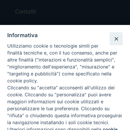
Contatti
Chi Siamo
Informativa
Redazione
Scrivici
Utilizziamo cookie o tecnologie simili per
finalità tecniche e, con il tuo consenso, anche per
altre finalità ("interazioni e funzionalità semplici",
"miglioramento dell'esperienza", "misurazione" e
"targeting e pubblicità") come specificato nella
cookie policy.
Copyright © 2019 - Tutti i diritti riservati - Vit
Cliccando su "accetta" acconsenti all'utilizzo dei
Trentina Editrice
cookie. Cliccando su "personalizza" puoi avere
maggiori informazioni sui cookie utilizzati e
Privacy Policy
personalizzare le tue preferenze. Cliccando su
Torna all'inizi
"rifiuta" o chiudendo questa informativa proseguirai
la navigazione installando i soli cookie tecnici.
Ulteriori informazioni sono disponibili nella
cookie