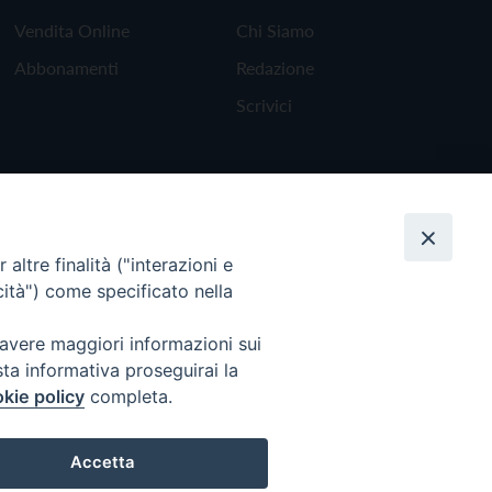
Vendita Online
Chi Siamo
Abbonamenti
Redazione
Scrivici
altre finalità ("interazioni e
cità") come specificato nella
 avere maggiori informazioni sui
sta informativa proseguirai la
kie policy
completa.
Torna all'inizio
Accetta