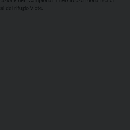
asione dei “Campionati Intercircoscrizionali sci di
si del rifugio Viote.