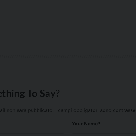
thing To Say?
mail non sarà pubblicato.
I campi obbligatori sono contrass
Your Name
*