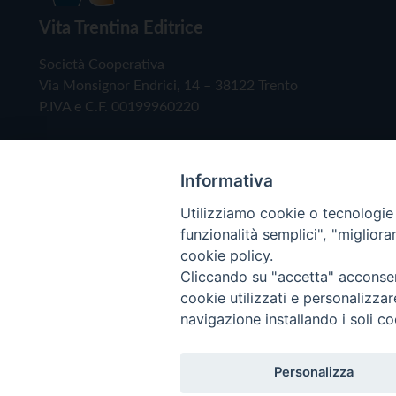
Vita Trentina Editrice
Società Cooperativa
Via Monsignor Endrici, 14 – 38122 Trento
P.IVA e C.F. 00199960220
Informativa
Utilizziamo cookie o tecnologie s
funzionalità semplici", "miglior
cookie policy.
Cliccando su "accetta" acconsent
Copyright © 2019 - Tutti i diritti riservati - Vita
cookie utilizzati e personalizza
navigazione installando i soli co
Privacy Policy
Personalizza