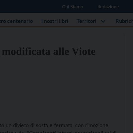
Chi Siamo
Redazione
stro centenario
I nostri libri
Territori
Rubric
modificata alle Viote
ito un divieto di sosta e fermata, con rimozione