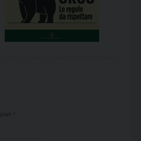
egnati
*