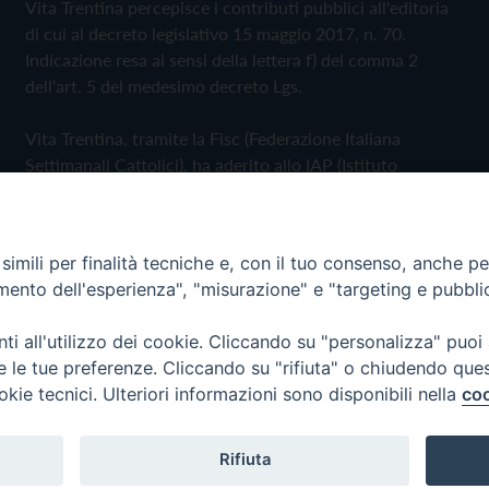
Vita Trentina percepisce i contributi pubblici all'editoria
di cui al decreto legislativo 15 maggio 2017, n. 70.
Indicazione resa ai sensi della lettera f) del comma 2
dell'art. 5 del medesimo decreto Lgs.
Vita Trentina, tramite la Fisc (Federazione Italiana
Settimanali Cattolici), ha aderito allo IAP (Istituto
dell'Autodisciplina Pubblicitaria) accettando il Codice di
Autodisciplina della Comunicazione Commerciale
imili per finalità tecniche e, con il tuo consenso, anche per 
Privacy Policy
Cookie Policy
amento dell'esperienza", "misurazione" e "targeting e pubbli
i all'utilizzo dei cookie. Cliccando su "personalizza" puoi
 Trentina Editrice
re le tue preferenze. Cliccando su "rifiuta" o chiudendo que
okie tecnici. Ulteriori informazioni sono disponibili nella
coo
Rifiuta