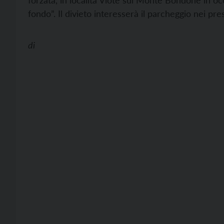
forzata, in località Viote sul Monte Bondone in occ
fondo”. Il divieto interesserà il parcheggio nei pres
di