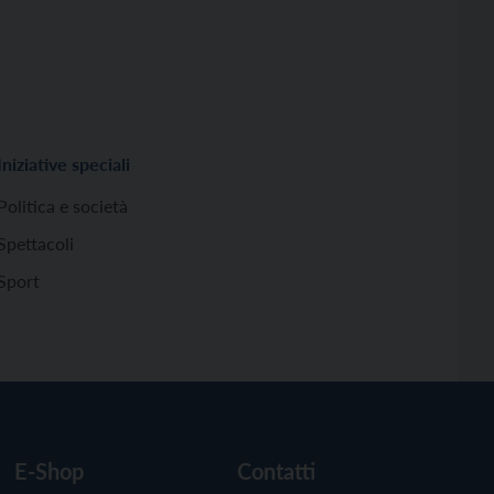
Iniziative speciali
Politica e società
Spettacoli
Sport
E-Shop
Contatti