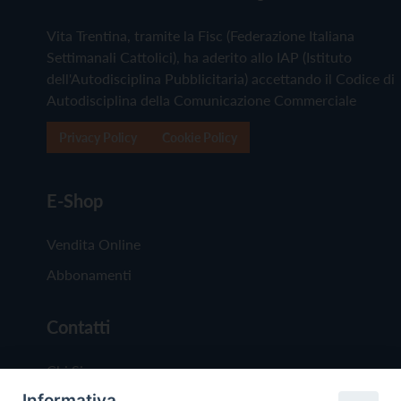
Vita Trentina, tramite la Fisc (Federazione Italiana
Settimanali Cattolici), ha aderito allo IAP (Istituto
dell'Autodisciplina Pubblicitaria) accettando il Codice di
Autodisciplina della Comunicazione Commerciale
Privacy Policy
Cookie Policy
E-Shop
Vendita Online
Abbonamenti
Contatti
Chi Siamo
Informativa
Redazione