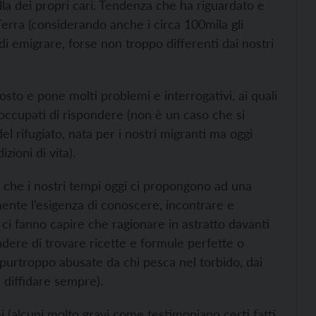
lla dei propri cari. Tendenza che ha riguardato e
Terra (considerando anche i circa 100mila gli
 di emigrare, forse non troppo differenti dai nostri
sto e pone molti problemi e interrogativi, ai quali
reoccupati di rispondere (non è un caso che si
l rifugiato, nata per i nostri migranti ma oggi
zioni di vita).
i, che i nostri tempi oggi ci propongono ad una
nte l’esigenza di conoscere, incontrare e
, ci fanno capire che ragionare in astratto davanti
ndere di trovare ricette e formule perfette o
 (purtroppo abusate da chi pesca nel torbido, dai
i diffidare sempre).
 (alcuni molto gravi come testimoniano certi fatti