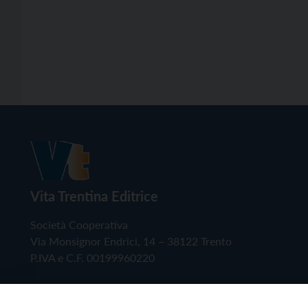
Vita Trentina Editrice
Società Cooperativa
Via Monsignor Endrici, 14 – 38122 Trento
P.IVA e C.F. 00199960220