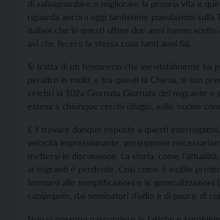
di salvaguardare o migliorare la propria vita e que
riguarda ancora oggi tantissime popolazioni sulla 
italiani che in questi ultimi due anni hanno scelto
avi che fecero la stessa cosa tanti anni fa).
Si tratta di un fenomeno che inevitabilmente ha po
peraltro in molti, e tra questi la Chiesa, si son p
celebri la 102a Giornata Giornata del migrante e de
estesa a chiunque cerchi rifugio, asilo, nuove condi
E il trovare dunque risposte a questi interrogativ
velocità impressionante, presuppone necessariame
mettersi in discussione. La storia, come l’attualità
ai migranti è perdente. Così come è inutile prete
fermarsi alle semplificazioni e le generalizzazioni
capipopolo, dai seminatori d’odio e di paura, di cu
Non si possono nascondere le fatiche e i problemi