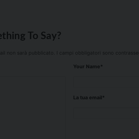
thing To Say?
mail non sarà pubblicato.
I campi obbligatori sono contrass
Your Name
*
La tua email
*