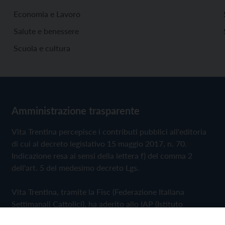
Economia e Lavoro
Salute e benessere
Scuola e cultura
Amministrazione trasparente
Vita Trentina percepisce i contributi pubblici all'editoria
di cui al decreto legislativo 15 maggio 2017, n. 70.
Indicazione resa ai sensi della lettera f) del comma 2
dell'art. 5 del medesimo decreto Lgs.
Vita Trentina, tramite la Fisc (Federazione Italiana
Settimanali Cattolici), ha aderito allo IAP (Istituto
dell'Autodisciplina Pubblicitaria) accettando il Codice di