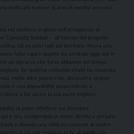
no molto più rumore di anni di positivi percorsi
si nel mettersi in gioco nell’accoglienza ai
one Comunità Solidale – all’interno del progetto
tiva. Gli incontri fatti sul territorio (finora una
anno fatto capire quanto sia centrale oggi, qui in
ndere un discorso che forse abbiamo nel tempo
vegliato. Se qualche comunità infatti ha mostrato
ienza, molte altre parrocchie, decanati e singole
ità e una disponibilità sorprendenti, a
 riesce a far uscire la sua parte migliore.
ibilità di poter riflettere sul diventare
 qui e ora, rivolgendola in modo diretto a persone
strada e diventa una sfida eccezionale al nostro
amento di ciò che vediamo in tv, di quello che