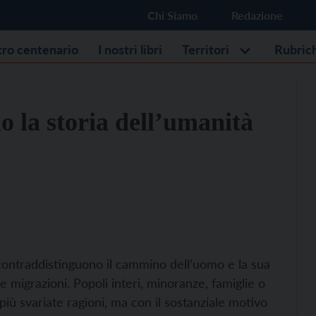
Chi Siamo
Redazione
stro centenario
I nostri libri
Territori
Rubric
o la storia dell’umanità
 contraddistinguono il cammino dell’uomo e la sua
le migrazioni. Popoli interi, minoranze, famiglie o
più svariate ragioni, ma con il sostanziale motivo