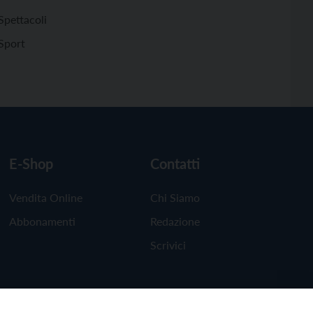
Spettacoli
Sport
E-Shop
Contatti
Vendita Online
Chi Siamo
Abbonamenti
Redazione
Scrivici