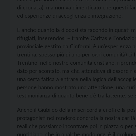
di cronaca), ma non va dimenticato che questi fan
ed esperienze di accoglienza e integrazione.
E anche quanto la diocesi sta facendo in questi me
rifugiati, inserendosi – tramite Caritas e Fondazi
provinciale gestito da Cinformi, è un’esperienza posi
trentina, spesso più di uno per ogni comunità) ci h
Trentino, nelle nostre comunità cristiane, ripre
dato per scontato, ma che attendeva di essere ris
una certa fatica a entrare nella logica dell’accogl
persone hanno mostrato una attenzione, una curios
testimonianza di quanto bene c’è tra la gente, se si
Anche il Giubileo della misericordia ci offre la poss
protagonisti nel rendere concreta la nostra carità
reali che possiamo incontrare poi in piazza o per 
quotidiano, che in qualche modo oggi è il prolung