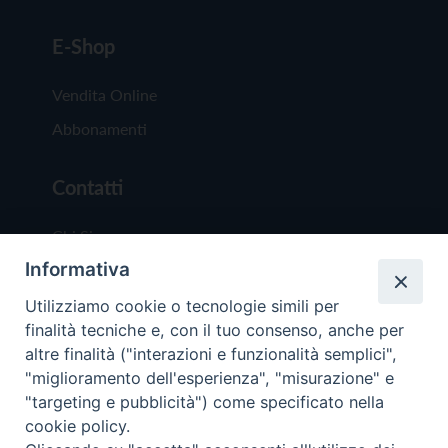
E-Shop
Vendita Online
Abbonamenti
Contatti
Chi Siamo
Informativa
Redazione
Scrivici
Utilizziamo cookie o tecnologie simili per
finalità tecniche e, con il tuo consenso, anche per
altre finalità ("interazioni e funzionalità semplici",
"miglioramento dell'esperienza", "misurazione" e
"targeting e pubblicità") come specificato nella
cookie policy.
Copyright © 2019 - Tutti i diritti riservati - Vit