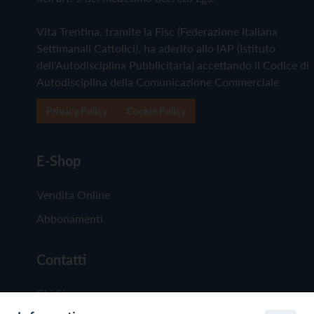
Vita Trentina, tramite la Fisc (Federazione Italiana
Settimanali Cattolici), ha aderito allo IAP (Istituto
dell'Autodisciplina Pubblicitaria) accettando il Codice di
Autodisciplina della Comunicazione Commerciale
Privacy Policy
Cookie Policy
E-Shop
Vendita Online
Abbonamenti
Contatti
Chi Siamo