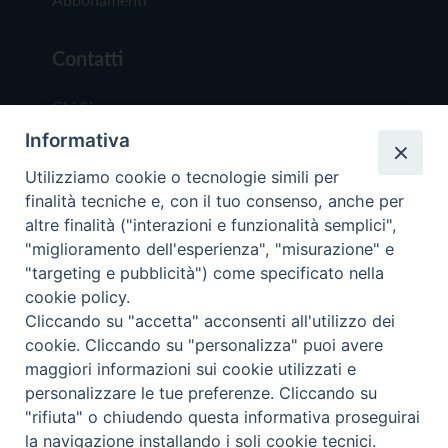
Contatti
Chi Siamo
Informativa
Redazione
Scrivici
Utilizziamo cookie o tecnologie simili per
finalità tecniche e, con il tuo consenso, anche per
altre finalità ("interazioni e funzionalità semplici",
"miglioramento dell'esperienza", "misurazione" e
"targeting e pubblicità") come specificato nella
cookie policy.
Copyright © 2019 - Tutti i diritti riservati - Vit
Cliccando su "accetta" acconsenti all'utilizzo dei
Trentina Editrice
cookie. Cliccando su "personalizza" puoi avere
maggiori informazioni sui cookie utilizzati e
Privacy Policy
personalizzare le tue preferenze. Cliccando su
Torna all'inizi
"rifiuta" o chiudendo questa informativa proseguirai
la navigazione installando i soli cookie tecnici.