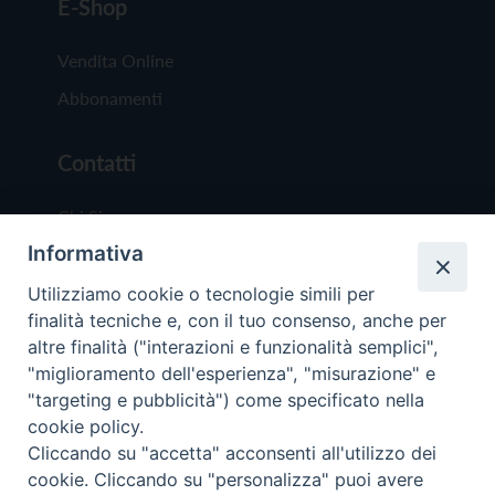
E-Shop
Vendita Online
Abbonamenti
Contatti
Chi Siamo
Informativa
Redazione
Scrivici
Utilizziamo cookie o tecnologie simili per
finalità tecniche e, con il tuo consenso, anche per
altre finalità ("interazioni e funzionalità semplici",
"miglioramento dell'esperienza", "misurazione" e
"targeting e pubblicità") come specificato nella
cookie policy.
Copyright © 2019 - Tutti i diritti riservati - Vit
Cliccando su "accetta" acconsenti all'utilizzo dei
Trentina Editrice
cookie. Cliccando su "personalizza" puoi avere