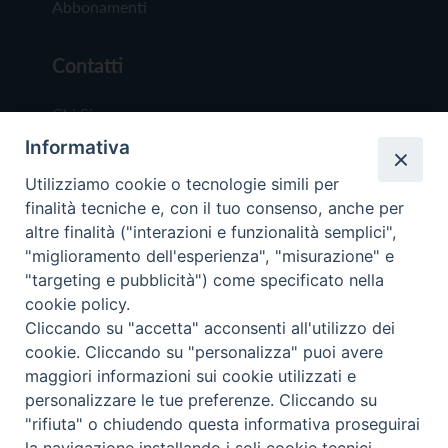
Abbonamenti
Contatti
Chi Siamo
Informativa
Redazione
Scrivici
Utilizziamo cookie o tecnologie simili per
finalità tecniche e, con il tuo consenso, anche per
altre finalità ("interazioni e funzionalità semplici",
"miglioramento dell'esperienza", "misurazione" e
"targeting e pubblicità") come specificato nella
cookie policy.
Copyright © 2019 - Tutti i diritti riservati - Vit
Cliccando su "accetta" acconsenti all'utilizzo dei
Trentina Editrice
cookie. Cliccando su "personalizza" puoi avere
maggiori informazioni sui cookie utilizzati e
Privacy Policy
personalizzare le tue preferenze. Cliccando su
Torna all'inizi
"rifiuta" o chiudendo questa informativa proseguirai