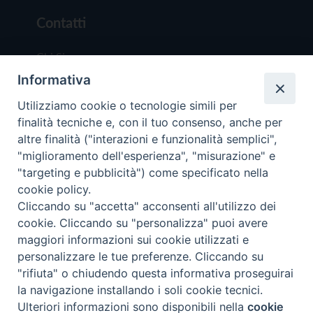
Contatti
Chi Siamo
Informativa
Redazione
Scrivici
Utilizziamo cookie o tecnologie simili per
finalità tecniche e, con il tuo consenso, anche per
altre finalità ("interazioni e funzionalità semplici",
"miglioramento dell'esperienza", "misurazione" e
"targeting e pubblicità") come specificato nella
cookie policy.
Copyright © 2019 - Tutti i diritti riservati - Vit
Cliccando su "accetta" acconsenti all'utilizzo dei
Trentina Editrice
cookie. Cliccando su "personalizza" puoi avere
maggiori informazioni sui cookie utilizzati e
Privacy Policy
personalizzare le tue preferenze. Cliccando su
Torna all'inizi
"rifiuta" o chiudendo questa informativa proseguirai
la navigazione installando i soli cookie tecnici.
Ulteriori informazioni sono disponibili nella
cookie
Preferenze Cookie