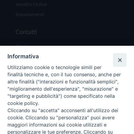
Vendita Online
Abbonamenti
Contatti
Chi Siamo
Informativa
Redazione
Scrivici
Utilizziamo cookie o tecnologie simili per
finalità tecniche e, con il tuo consenso, anche per
altre finalità ("interazioni e funzionalità semplici",
"miglioramento dell'esperienza", "misurazione" e
"targeting e pubblicità") come specificato nella
cookie policy.
Copyright © 2019 - Tutti i diritti riservati - Vit
Cliccando su "accetta" acconsenti all'utilizzo dei
Trentina Editrice
cookie. Cliccando su "personalizza" puoi avere
maggiori informazioni sui cookie utilizzati e
Privacy Policy
personalizzare le tue preferenze. Cliccando su