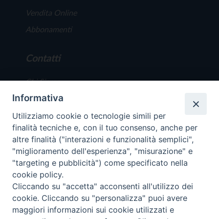
Vendita Online
Abbonamenti
Contatti
Chi Siamo
Informativa
Redazione
Scrivici
Utilizziamo cookie o tecnologie simili per
finalità tecniche e, con il tuo consenso, anche per
altre finalità ("interazioni e funzionalità semplici",
"miglioramento dell'esperienza", "misurazione" e
"targeting e pubblicità") come specificato nella
cookie policy.
Copyright © 2019 - Tutti i diritti riservati - Vit
Cliccando su "accetta" acconsenti all'utilizzo dei
Trentina Editrice
cookie. Cliccando su "personalizza" puoi avere
maggiori informazioni sui cookie utilizzati e
Privacy Policy