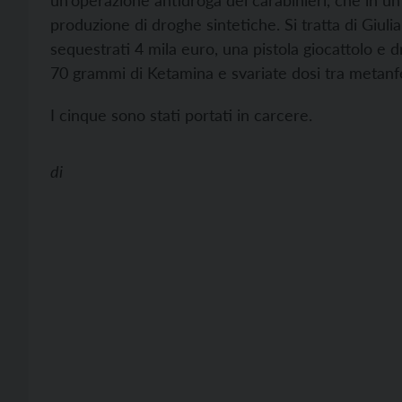
un’operazione antidroga dei carabinieri, che in u
produzione di droghe sintetiche. Si tratta di Giuli
sequestrati 4 mila euro, una pistola giocattolo e dr
70 grammi di Ketamina e svariate dosi tra metanf
I cinque sono stati portati in carcere.
di