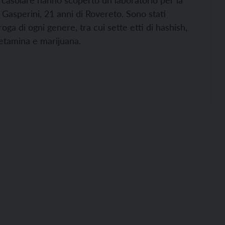
n casolare hanno scoperto un laboratorio per la
a Gasperini, 21 anni di Rovereto. Sono stati
oga di ogni genere, tra cui sette etti di hashish,
etamina e marijuana.