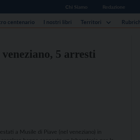
Chi Siamo
Redazione
stro centenario
I nostri libri
Territori
Rubric
veneziano, 5 arresti
stati a Musile di Piave (nel veneziano) in