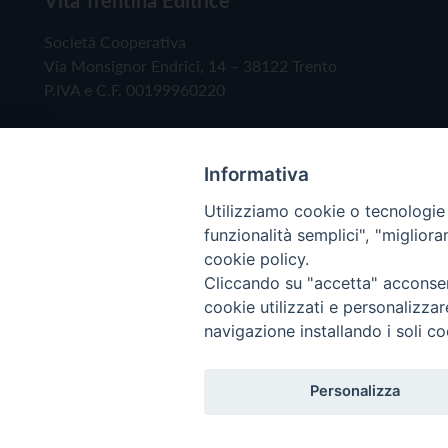
Società Cooperativa
Via Monsignor Endrici, 14 – 38122 Trento
P.IVA e C.F. 00199960220
Informativa
Utilizziamo cookie o tecnologie s
funzionalità semplici", "miglior
cookie policy.
Cliccando su "accetta" acconsent
Copyright © 2019 - Tutti i diritti riservati - Vita
cookie utilizzati e personalizza
navigazione installando i soli co
Privacy Policy
Personalizza