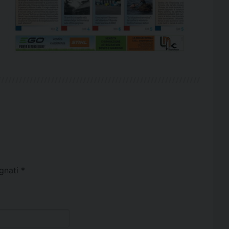
egnati
*