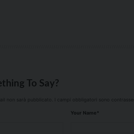
thing To Say?
mail non sarà pubblicato.
I campi obbligatori sono contrass
Your Name
*