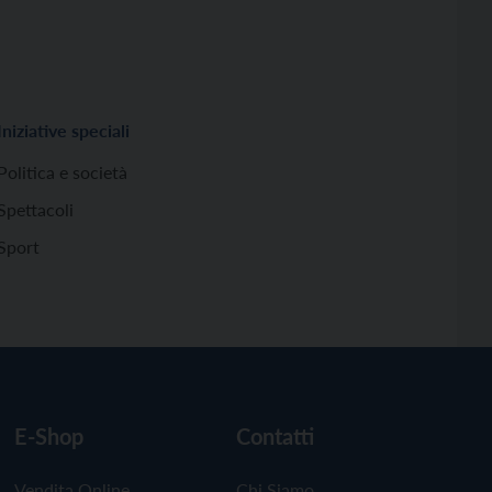
Iniziative speciali
Politica e società
Spettacoli
Sport
E-Shop
Contatti
Vendita Online
Chi Siamo