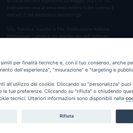
di cui al decreto legislativo 15 maggio 2017, n. 70.
Indicazione resa ai sensi della lettera f) del comma 2
dell'art. 5 del medesimo decreto Lgs.
Vita Trentina, tramite la Fisc (Federazione Italiana
Settimanali Cattolici), ha aderito allo IAP (Istituto
dell'Autodisciplina Pubblicitaria) accettando il Codice di
Autodisciplina della Comunicazione Commerciale
imili per finalità tecniche e, con il tuo consenso, anche per 
Privacy Policy
Cookie Policy
amento dell'esperienza", "misurazione" e "targeting e pubbli
i all'utilizzo dei cookie. Cliccando su "personalizza" puoi
 Trentina Editrice
re le tue preferenze. Cliccando su "rifiuta" o chiudendo que
okie tecnici. Ulteriori informazioni sono disponibili nella
coo
Rifiuta