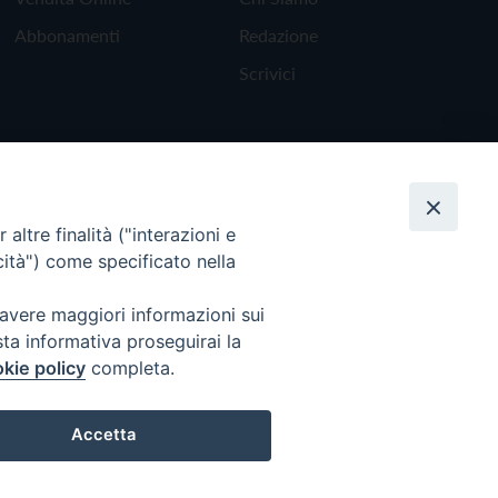
Abbonamenti
Redazione
Scrivici
altre finalità ("interazioni e
cità") come specificato nella
 avere maggiori informazioni sui
sta informativa proseguirai la
kie policy
completa.
Torna all'inizio
Accetta
Preferenze Cookie