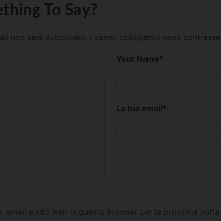
thing To Say?
mail non sarà pubblicato.
I campi obbligatori sono contrass
Your Name
*
La tua email
*
e, email e sito web in questo browser per la prossima vol