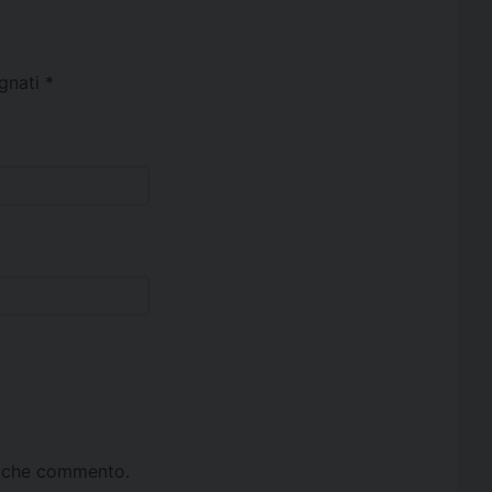
egnati
*
ta che commento.