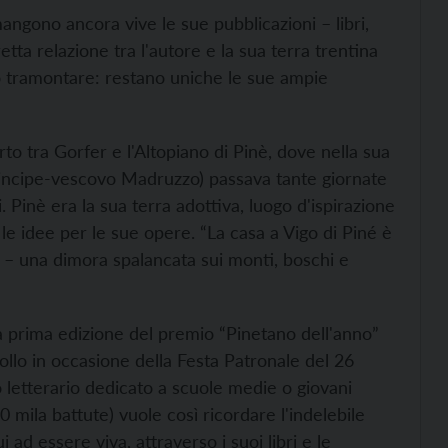
angono ancora vive le sue pubblicazioni – libri,
retta relazione tra l'autore e la sua terra trentina
no tramontare: restano uniche le sue ampie
to tra Gorfer e l'Altopiano di Pinè, dove nella sua
principe-vescovo Madruzzo) passava tante giornate
li. Pinè era la sua terra adottiva, luogo d'ispirazione
le idee per le sue opere. “La casa a Vigo di Piné è
er – una dimora spalancata sui monti, boschi e
la prima edizione del premio “Pinetano dell'anno”
ollo in occasione della Festa Patronale del 26
 letterario dedicato a scuole medie o giovani
0 mila battute) vuole così ricordare l'indelebile
 ad essere viva, attraverso i suoi libri e le