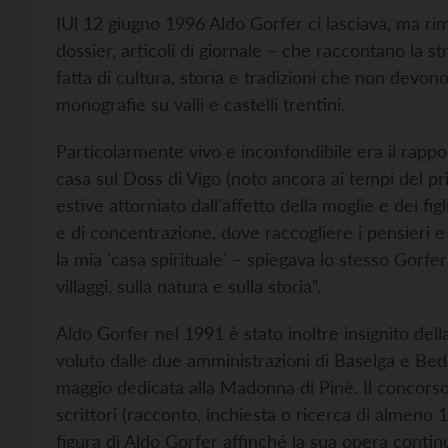
IUl 12 giugno 1996 Aldo Gorfer ci lasciava, ma rim
dossier, articoli di giornale – che raccontano la st
fatta di cultura, storia e tradizioni che non devo
monografie su valli e castelli trentini.
Particolarmente vivo e inconfondibile era il rappor
casa sul Doss di Vigo (noto ancora ai tempi del 
estive attorniato dall'affetto della moglie e dei fig
e di concentrazione, dove raccogliere i pensieri e 
la mia 'casa spirituale' – spiegava lo stesso Gorf
villaggi, sulla natura e sulla storia”.
Aldo Gorfer nel 1991 è stato inoltre insignito del
voluto dalle due amministrazioni di Baselga e Bed
maggio dedicata alla Madonna di Pinè. Il concorso
scrittori (racconto, inchiesta o ricerca di almeno 1
figura di Aldo Gorfer affinché la sua opera continui