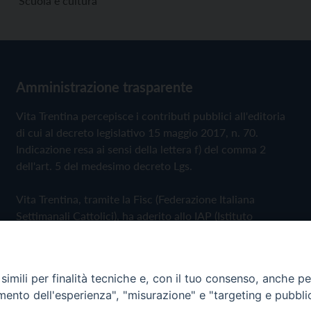
Scuola e cultura
Amministrazione trasparente
Vita Trentina percepisce i contributi pubblici all'editoria
di cui al decreto legislativo 15 maggio 2017, n. 70.
Indicazione resa ai sensi della lettera f) del comma 2
dell'art. 5 del medesimo decreto Lgs.
Vita Trentina, tramite la Fisc (Federazione Italiana
Settimanali Cattolici), ha aderito allo IAP (Istituto
dell'Autodisciplina Pubblicitaria) accettando il Codice di
Autodisciplina della Comunicazione Commerciale
imili per finalità tecniche e, con il tuo consenso, anche per 
Privacy Policy
Cookie Policy
amento dell'esperienza", "misurazione" e "targeting e pubbli