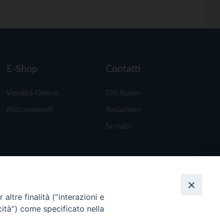
E-Shop
Contatti
Vendita Online
Chi Siamo
Abbonamenti
Redazione
Scrivici
altre finalità ("interazioni e
cità") come specificato nella