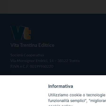
Vita Trentina Editrice
Società Cooperativa
Via Monsignor Endrici, 14 – 38122 Trento
P.IVA e C.F. 00199960220
Informativa
Utilizziamo cookie o tecnologie s
funzionalità semplici", "miglior