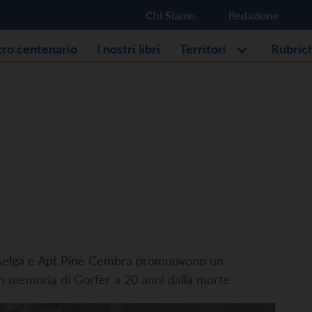
Chi Siamo
Redazione
stro centenario
I nostri libri
Territori
Rubric
aselga e Apt Pinè Cembra promuovono un
 in memoria di Gorfer a 20 anni dalla morte