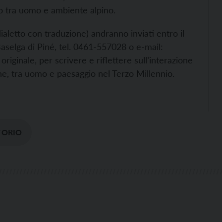
rio tra uomo e ambiente alpino.
o dialetto con traduzione) andranno inviati entro il
aselga di Piné, tel. 0461-557028 o e-mail:
iginale, per scrivere e riflettere sull’interazione
one, tra uomo e paesaggio nel Terzo Millennio.
TORIO