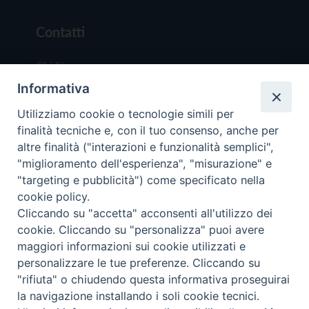
Contatti
Chi Siamo
Informativa
Redazione
Scrivici
Utilizziamo cookie o tecnologie simili per
finalità tecniche e, con il tuo consenso, anche per
altre finalità ("interazioni e funzionalità semplici",
"miglioramento dell'esperienza", "misurazione" e
"targeting e pubblicità") come specificato nella
cookie policy.
Copyright © 2019 - Tutti i diritti riservati - Vit
Cliccando su "accetta" acconsenti all'utilizzo dei
Trentina Editrice
cookie. Cliccando su "personalizza" puoi avere
maggiori informazioni sui cookie utilizzati e
Privacy Policy
personalizzare le tue preferenze. Cliccando su
Torna all'inizi
"rifiuta" o chiudendo questa informativa proseguirai
la navigazione installando i soli cookie tecnici.