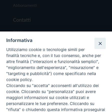
Abbonamenti
Contatti
Chi Siamo
Informativa
Redazione
Scrivici
Utilizziamo cookie o tecnologie simili per
finalità tecniche e, con il tuo consenso, anche per
altre finalità ("interazioni e funzionalità semplici",
"miglioramento dell'esperienza", "misurazione" e
"targeting e pubblicità") come specificato nella
cookie policy.
Copyright © 2019 - Tutti i diritti riservati - Vit
Cliccando su "accetta" acconsenti all'utilizzo dei
Trentina Editrice
cookie. Cliccando su "personalizza" puoi avere
maggiori informazioni sui cookie utilizzati e
Privacy Policy
personalizzare le tue preferenze. Cliccando su
Torna all'inizi
"rifiuta" o chiudendo questa informativa proseguirai